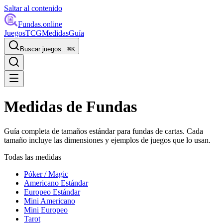
Saltar al contenido
Fundas
.online
Juegos
TCG
Medidas
Guía
Buscar juegos...
⌘
K
Medidas de Fundas
Guía completa de tamaños estándar para fundas de cartas. Cada
tamaño incluye las dimensiones y ejemplos de juegos que lo usan.
Todas las medidas
Póker / Magic
Americano Estándar
Europeo Estándar
Mini Americano
Mini Europeo
Tarot