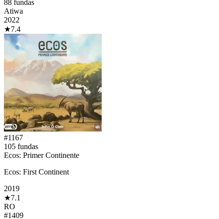
88
fundas
Atiwa
2022
★
7.4
#
1167
105
fundas
Ecos: Primer Continente
Ecos: First Continent
2019
★
7.1
RO
#
1409