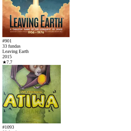
#
901
33
fundas
Leaving Earth
2015
★
7.7
#
1093