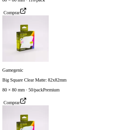
Comprar
Gamegenic
Big Square Clear Matte: 82x82mm
80
×
80
mm ·
50
/pack
Premium
Comprar