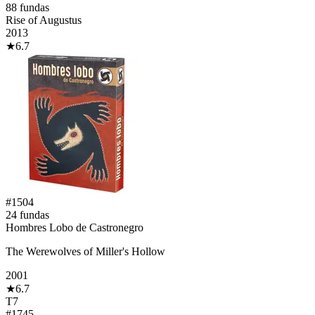
88
fundas
Rise of Augustus
2013
★
6.7
#
1504
24
fundas
Hombres Lobo de Castronegro
The Werewolves of Miller's Hollow
2001
★
6.7
T7
#
1745