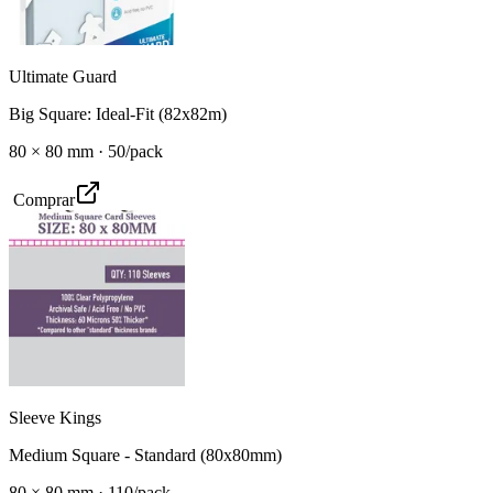
Ultimate Guard
Big Square: Ideal-Fit (82x82m)
80
×
80
mm ·
50
/pack
Comprar
Sleeve Kings
Medium Square - Standard (80x80mm)
80
×
80
mm ·
110
/pack