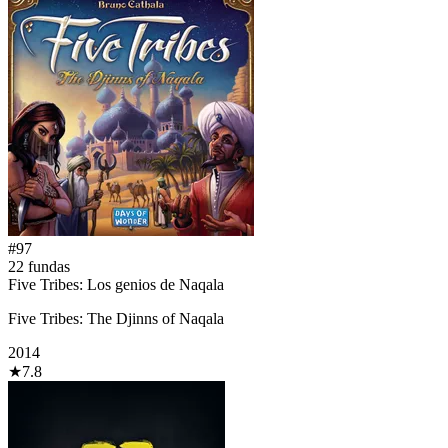
#
97
22
fundas
Five Tribes: Los genios de Naqala
Five Tribes: The Djinns of Naqala
2014
★
7.8