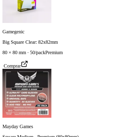
Gamegenic
Big Square Clear: 82x82mm
80
×
80
mm ·
50
/pack
Premium
Comprar
Mayday Games
Square Medium - Premium (80x80mm)