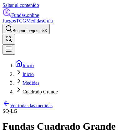
Saltar al contenido
Fundas
.online
Juegos
TCG
Medidas
Guía
Buscar juegos...
⌘
K
Inicio
Inicio
Medidas
Cuadrado Grande
Ver todas las medidas
SQ-LG
Fundas
Cuadrado Grande