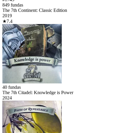
849
fundas
The 7th Continent: Classic Edition
2019
★
7.4
40
fundas
The 7th Citadel: Knowledge is Power
2024