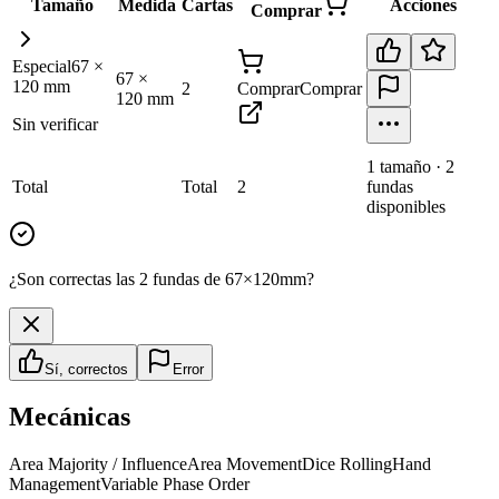
Tamaño
Medida
Cartas
Acciones
Comprar
Especial
67
×
67
×
120
mm
2
Comprar
Comprar
120
mm
Sin verificar
1
tamaño
·
2
Total
Total
2
fundas
disponibles
¿Son correctas las 2 fundas de 67×120mm?
Sí, correctos
Error
Mecánicas
Area Majority / Influence
Area Movement
Dice Rolling
Hand
Management
Variable Phase Order