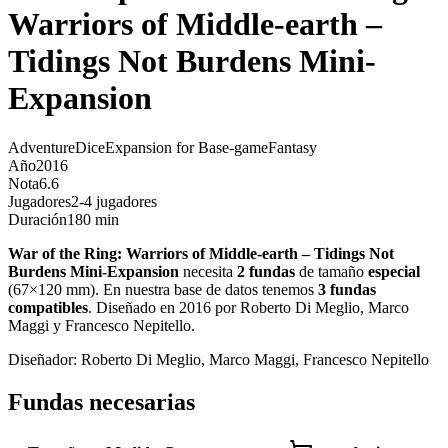
Warriors of Middle-earth –
Tidings Not Burdens Mini-
Expansion
Adventure
Dice
Expansion for Base-game
Fantasy
Año
2016
Nota
6.6
Jugadores
2-4 jugadores
Duración
180 min
War of the Ring: Warriors of Middle-earth – Tidings Not
Burdens Mini-Expansion
necesita
2
fundas
de tamaño
especial
(
67×120 mm
)
.
En nuestra base de datos tenemos
3
fundas
compatibles
.
Diseñado en 2016 por Roberto Di Meglio, Marco
Maggi y Francesco Nepitello
.
Diseñador:
Roberto Di Meglio, Marco Maggi, Francesco Nepitello
Fundas necesarias