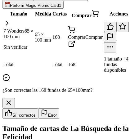
Perform Magic Promo Card
1
Tamaño
Medida
Cartas
Acciones
Comprar
7 Wonders
65
×
65
×
100
mm
168
Comprar
Comprar
100
mm
Sin verificar
1
tamaño
·
4
Total
Total
168
fundas
disponibles
¿Son correctas las 168 fundas de 65×100mm?
Sí, correctos
Error
Tamaño de cartas de
La Búsqueda de la
Felicidad