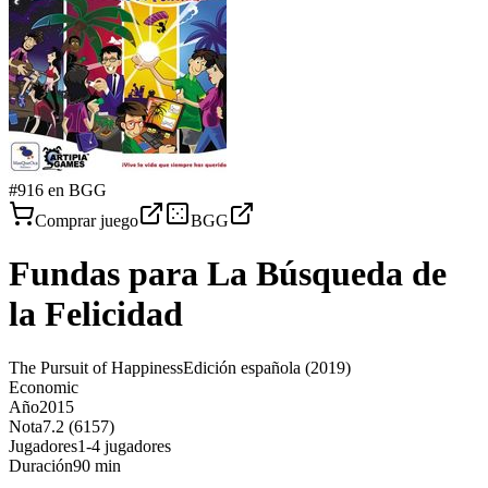
#
916
en BGG
Comprar juego
BGG
Fundas para
La Búsqueda de
la Felicidad
The Pursuit of Happiness
Edición española
(2019)
Economic
Año
2015
Nota
7.2 (6157)
Jugadores
1-4 jugadores
Duración
90 min