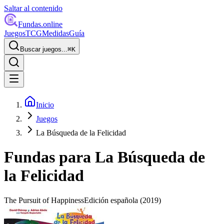
Saltar al contenido
Fundas
.online
Juegos
TCG
Medidas
Guía
Buscar juegos...
⌘
K
Inicio
Juegos
La Búsqueda de la Felicidad
Fundas para
La Búsqueda de
la Felicidad
The Pursuit of Happiness
Edición española
(2019)