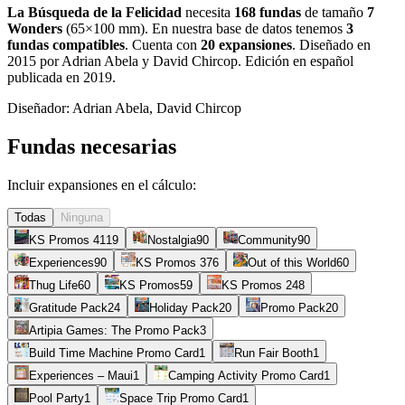
La Búsqueda de la Felicidad
necesita
168
fundas
de tamaño
7
Wonders
(
65×100 mm
)
.
En nuestra base de datos tenemos
3
fundas
compatibles
.
Cuenta con
20
expansiones
.
Diseñado en
2015 por Adrian Abela y David Chircop. Edición en español
publicada en 2019
.
Diseñador:
Adrian Abela, David Chircop
Fundas necesarias
Incluir expansiones en el cálculo:
Todas
Ninguna
KS Promos 4
119
Nostalgia
90
Community
90
Experiences
90
KS Promos 3
76
Out of this World
60
Thug Life
60
KS Promos
59
KS Promos 2
48
Gratitude Pack
24
Holiday Pack
20
Promo Pack
20
Artipia Games: The Promo Pack
3
Build Time Machine Promo Card
1
Run Fair Booth
1
Experiences – Maui
1
Camping Activity Promo Card
1
Pool Party
1
Space Trip Promo Card
1