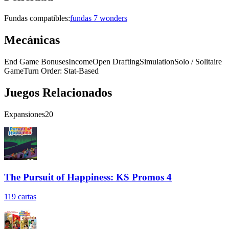
Fundas compatibles:
fundas 7 wonders
Mecánicas
End Game Bonuses
Income
Open Drafting
Simulation
Solo / Solitaire
Game
Turn Order: Stat-Based
Juegos Relacionados
Expansiones
20
The Pursuit of Happiness: KS Promos 4
119
cartas