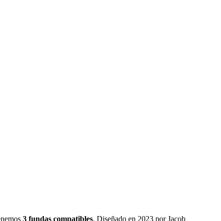
tenemos
3
fundas
compatibles
.
Diseñado en 2023 por Jacob