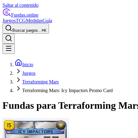
Saltar al contenido
Fundas
.online
Juegos
TCG
Medidas
Guía
Buscar juegos...
⌘
K
Inicio
Juegos
Terraforming Mars
Terraforming Mars: Icy Impactors Promo Card
Fundas para
Terraforming Mars