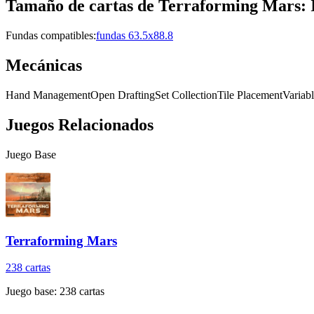
Tamaño de cartas de
Terraforming Mars: 
Fundas compatibles:
fundas 63.5x88.8
Mecánicas
Hand Management
Open Drafting
Set Collection
Tile Placement
Variab
Juegos Relacionados
Juego Base
Terraforming Mars
238
cartas
Juego base:
238
cartas