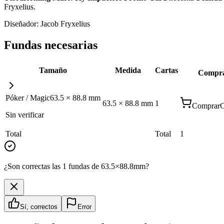
Fryxelius
.
Diseñador:
Jacob Fryxelius
Fundas necesarias
Tamaño
Medida
Cartas
Compr
Póker / Magic
63.5
×
88.8
mm
63.5
×
88.8
mm
1
Comprar
C
Sin verificar
Total
Total
1
¿Son correctas las 1 fundas de 63.5×88.8mm?
Sí, correctos
Error