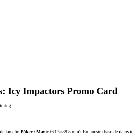
: Icy Impactors Promo Card
turing
de tamaño
Póker / Magic
(
63.5×88.8 mm
)
.
En nuestra base de datos 