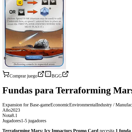
Comprar juego
BGG
Fundas para
Terraforming Mars
Expansion for Base-game
Economic
Environmental
Industry / Manufac
Año
2023
Nota
8.1
Jugadores
1-5 jugadores
Terraforming Mars: Icy Impactors Promo Card
necesita
1
funda