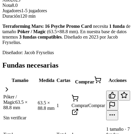
Nota
8.0
Jugadores
1-5 jugadores
Duración
120 min
Terraforming Mars: 16 Psyche Promo Card
necesita
1
funda
de
tamaño
Póker / Magic
(
63.5×88.8 mm
)
.
En nuestra base de datos
tenemos
3
fundas
compatibles
.
Diseñado en 2023 por Jacob
Fryxelius
.
Diseñador:
Jacob Fryxelius
Fundas necesarias
Tamaño
Medida
Cartas
Acciones
Comprar
Póker /
Magic
63.5
×
63.5
×
1
Comprar
Comprar
88.8
mm
88.8
mm
Sin verificar
1
tamaño
·
7