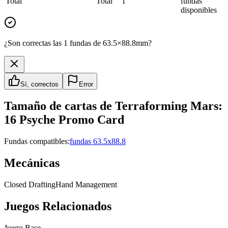
Total
Total
1
fundas
disponibles
¿Son correctas las 1 fundas de 63.5×88.8mm?
Sí, correctos
Error
Tamaño de cartas de
Terraforming Mars:
16 Psyche Promo Card
Fundas compatibles:
fundas 63.5x88.8
Mecánicas
Closed Drafting
Hand Management
Juegos Relacionados
Juego Base