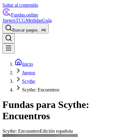
Saltar al contenido
Fundas
.online
Juegos
TCG
Medidas
Guía
Buscar juegos...
⌘
K
Inicio
Juegos
Scythe
Scythe: Encuentros
Fundas para
Scythe:
Encuentros
Scythe: Encounters
Edición española