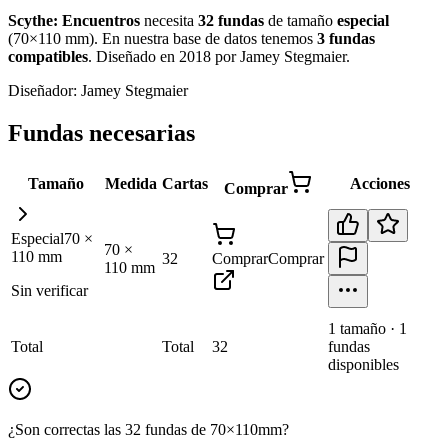
Scythe: Encuentros
necesita
32
fundas
de tamaño
especial
(
70×110 mm
)
.
En nuestra base de datos tenemos
3
fundas
compatibles
.
Diseñado en 2018 por Jamey Stegmaier
.
Diseñador:
Jamey Stegmaier
Fundas necesarias
Tamaño
Medida
Cartas
Acciones
Comprar
Especial
70
×
70
×
110
mm
32
Comprar
Comprar
110
mm
Sin verificar
1
tamaño
·
1
Total
Total
32
fundas
disponibles
¿Son correctas las 32 fundas de 70×110mm?