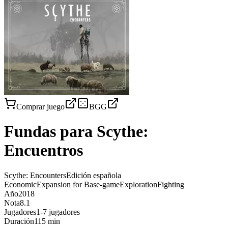
Comprar juego
BGG
Fundas para
Scythe:
Encuentros
Scythe: Encounters
Edición española
Economic
Expansion for Base-game
Exploration
Fighting
Año
2018
Nota
8.1
Jugadores
1-7 jugadores
Duración
115 min