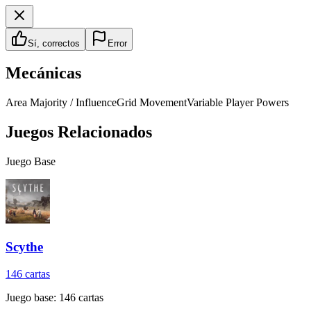
Sí, correctos
Error
Mecánicas
Area Majority / Influence
Grid Movement
Variable Player Powers
Juegos Relacionados
Juego Base
Scythe
146
cartas
Juego base:
146
cartas