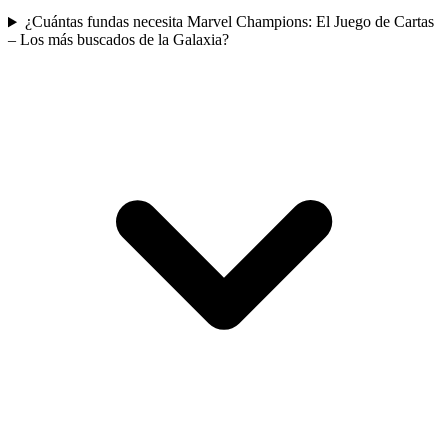
¿Cuántas fundas necesita Marvel Champions: El Juego de Cartas
– Los más buscados de la Galaxia?