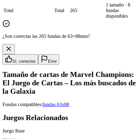
1
tamaño
·
8
Total
Total
265
fundas
disponibles
¿Son correctas las 265 fundas de 63×88mm?
Sí, correctos
Error
Tamaño de cartas de
Marvel Champions:
El Juego de Cartas – Los más buscados de
la Galaxia
Fundas compatibles:
fundas 63x88
Juegos Relacionados
Juego Base