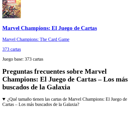
Marvel Champions: El Juego de Cartas
Marvel Champions: The Card Game
373
cartas
Juego base:
373
cartas
Preguntas frecuentes sobre
Marvel
Champions: El Juego de Cartas – Los más
buscados de la Galaxia
¿Qué tamaño tienen las cartas de Marvel Champions: El Juego de
Cartas – Los más buscados de la Galaxia?