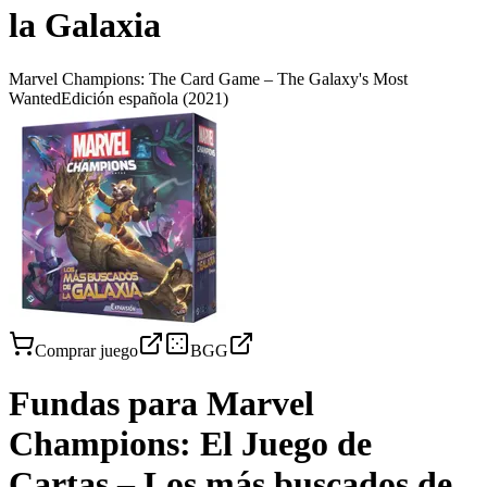
la Galaxia
Marvel Champions: The Card Game – The Galaxy's Most
Wanted
Edición española
(2021)
Comprar juego
BGG
Fundas para
Marvel
Champions: El Juego de
Cartas – Los más buscados de