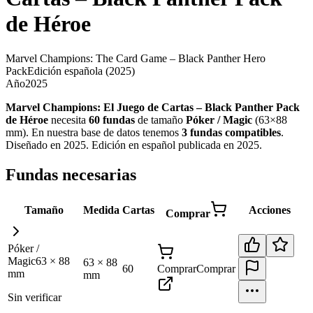
de Héroe
Marvel Champions: The Card Game – Black Panther Hero
Pack
Edición española
(2025)
Año
2025
Marvel Champions: El Juego de Cartas – Black Panther Pack
de Héroe
necesita
60
fundas
de tamaño
Póker / Magic
(
63×88
mm
)
.
En nuestra base de datos tenemos
3
fundas
compatibles
.
Diseñado en 2025. Edición en español publicada en 2025
.
Fundas necesarias
Tamaño
Medida
Cartas
Acciones
Comprar
Póker /
Magic
63
×
88
63
×
88
60
Comprar
Comprar
mm
mm
Sin verificar