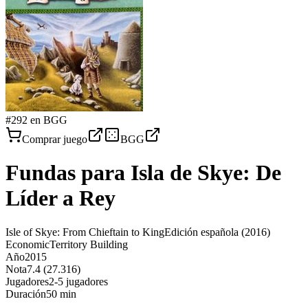
#
292
en BGG
Comprar juego
BGG
Fundas para
Isla de Skye: De
Líder a Rey
Isle of Skye: From Chieftain to King
Edición española
(2016)
Economic
Territory Building
Año
2015
Nota
7.4 (27.316)
Jugadores
2-5 jugadores
Duración
50 min