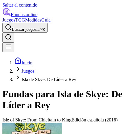
Saltar al contenido
Fundas
.online
Juegos
TCG
Medidas
Guía
Buscar juegos...
⌘
K
Inicio
Juegos
Isla de Skye: De Líder a Rey
Fundas para
Isla de Skye: De
Líder a Rey
Isle of Skye: From Chieftain to King
Edición española
(2016)