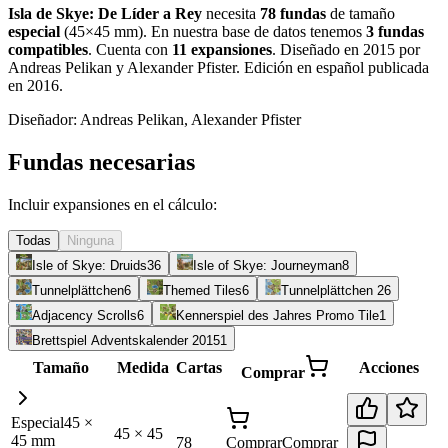
Isla de Skye: De Líder a Rey
necesita
78
fundas
de tamaño
especial
(
45×45 mm
)
.
En nuestra base de datos tenemos
3
fundas
compatibles
.
Cuenta con
11
expansiones
.
Diseñado en 2015 por
Andreas Pelikan y Alexander Pfister. Edición en español publicada
en 2016
.
Diseñador:
Andreas Pelikan, Alexander Pfister
Fundas necesarias
Incluir expansiones en el cálculo:
Todas
Ninguna
Isle of Skye: Druids
36
Isle of Skye: Journeyman
8
Tunnelplättchen
6
Themed Tiles
6
Tunnelplättchen 2
6
Adjacency Scrolls
6
Kennerspiel des Jahres Promo Tile
1
Brettspiel Adventskalender 2015
1
Tamaño
Medida
Cartas
Acciones
Comprar
Especial
45
×
45
×
45
45
mm
78
Comprar
Comprar