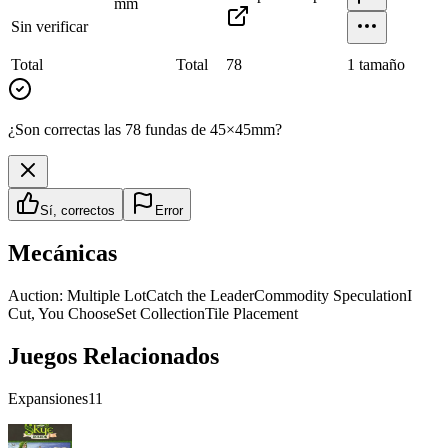
mm
Sin verificar
Total
Total
78
1
tamaño
¿Son correctas las 78 fundas de 45×45mm?
Sí, correctos
Error
Mecánicas
Auction: Multiple Lot
Catch the Leader
Commodity Speculation
I
Cut, You Choose
Set Collection
Tile Placement
Juegos Relacionados
Expansiones
11