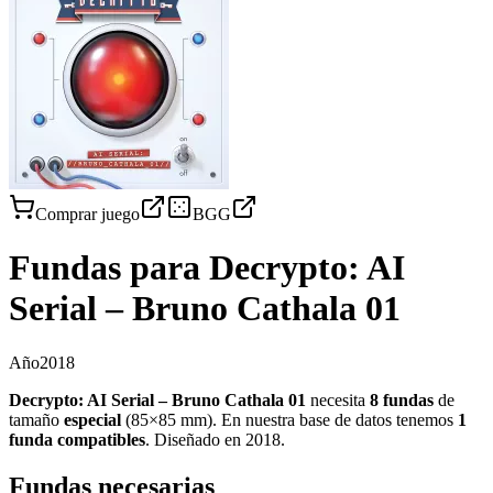
Comprar juego
BGG
Fundas para
Decrypto: AI
Serial – Bruno Cathala 01
Año
2018
Decrypto: AI Serial – Bruno Cathala 01
necesita
8
fundas
de
tamaño
especial
(
85×85 mm
)
.
En nuestra base de datos tenemos
1
funda
compatibles
.
Diseñado en 2018
.
Fundas necesarias