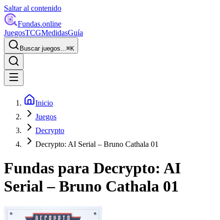
Saltar al contenido
Fundas
.online
Juegos
TCG
Medidas
Guía
Buscar juegos...
⌘
K
Inicio
Juegos
Decrypto
Decrypto: AI Serial – Bruno Cathala 01
Fundas para
Decrypto: AI
Serial – Bruno Cathala 01