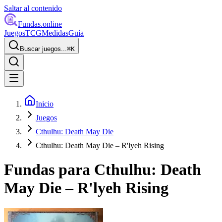
Saltar al contenido
Fundas
.online
Juegos
TCG
Medidas
Guía
Buscar juegos...
⌘
K
Inicio
Juegos
Cthulhu: Death May Die
Cthulhu: Death May Die – R'lyeh Rising
Fundas para
Cthulhu: Death
May Die – R'lyeh Rising