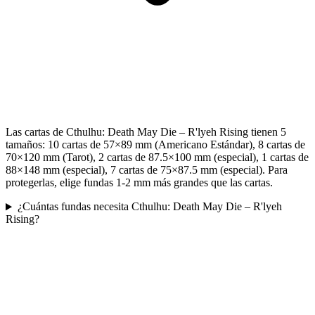
Las cartas de Cthulhu: Death May Die – R'lyeh Rising tienen 5
tamaños: 10 cartas de 57×89 mm (Americano Estándar), 8 cartas de
70×120 mm (Tarot), 2 cartas de 87.5×100 mm (especial), 1 cartas de
88×148 mm (especial), 7 cartas de 75×87.5 mm (especial). Para
protegerlas, elige fundas 1-2 mm más grandes que las cartas.
¿Cuántas fundas necesita Cthulhu: Death May Die – R'lyeh
Rising?