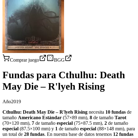
Comprar juego
BGG
Fundas para
Cthulhu: Death
May Die – R'lyeh Rising
Año
2019
Cthulhu: Death May Die – R'lyeh Rising
necesita
10
fundas
de
tamaño
Americano Estándar
(
57×89 mm
)
,
8
de tamaño
Tarot
(
70×120 mm
)
,
7
de tamaño
especial
(
75×87.5 mm
)
,
2
de tamaño
especial
(
87.5×100 mm
)
y
1
de tamaño
especial
(
88×148 mm
)
, para
un total de
28
fundas
.
En nuestra base de datos tenemos
12
fundas