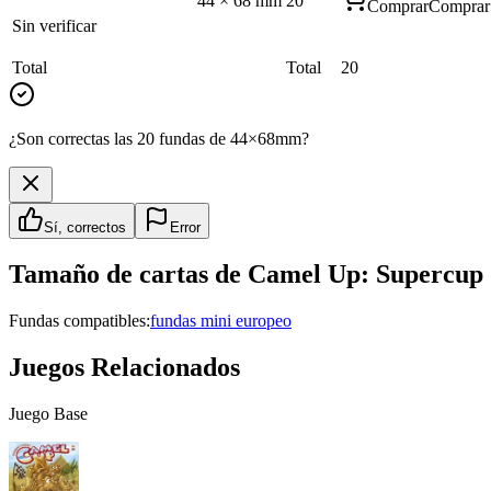
44
×
68
mm
20
Comprar
Comprar
Sin verificar
Total
Total
20
¿Son correctas las 20 fundas de 44×68mm?
Sí, correctos
Error
Tamaño de cartas de
Camel Up: Supercup
Fundas compatibles:
fundas mini europeo
Juegos Relacionados
Juego Base