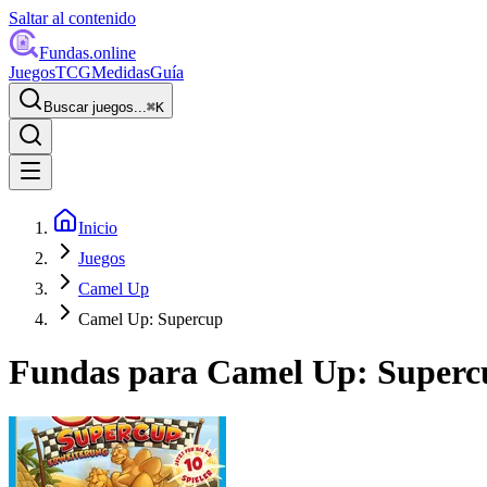
Saltar al contenido
Fundas
.online
Juegos
TCG
Medidas
Guía
Buscar juegos...
⌘
K
Inicio
Juegos
Camel Up
Camel Up: Supercup
Fundas para
Camel Up: Superc