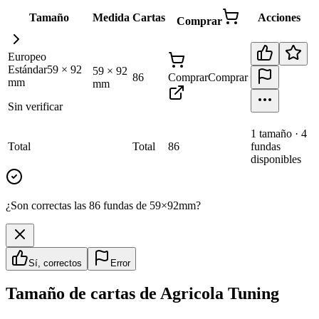
Tamaño
Medida
Cartas
Acciones
Comprar
Europeo
Estándar
59
×
92
59
×
92
86
Comprar
Comprar
mm
mm
Sin verificar
1
tamaño
·
4
Total
Total
86
fundas
disponibles
¿Son correctas las 86 fundas de 59×92mm?
Sí, correctos
Error
Tamaño de cartas de
Agricola Tuning