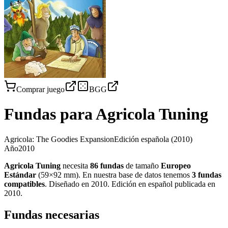
Comprar juego
BGG
Fundas para
Agricola Tuning
Agricola: The Goodies Expansion
Edición española
(2010)
Año
2010
Agricola Tuning
necesita
86
fundas
de tamaño
Europeo
Estándar
(
59×92 mm
)
.
En nuestra base de datos tenemos
3
fundas
compatibles
.
Diseñado en 2010. Edición en español publicada en
2010
.
Fundas necesarias