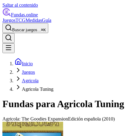
Saltar al contenido
Fundas
.online
Juegos
TCG
Medidas
Guía
Buscar juegos...
⌘
K
Inicio
Juegos
Agricola
Agricola Tuning
Fundas para
Agricola Tuning
Agricola: The Goodies Expansion
Edición española
(2010)