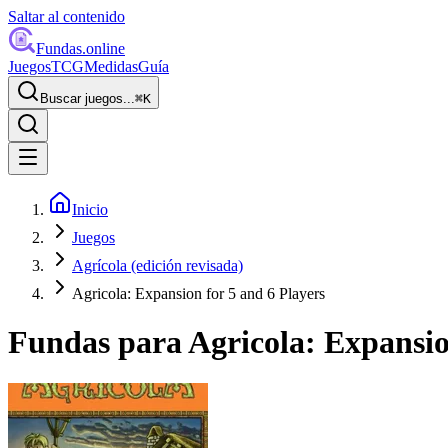
Saltar al contenido
Fundas
.online
Juegos
TCG
Medidas
Guía
Buscar juegos...
⌘
K
Inicio
Juegos
Agrícola (edición revisada)
Agricola: Expansion for 5 and 6 Players
Fundas para
Agricola: Expansio