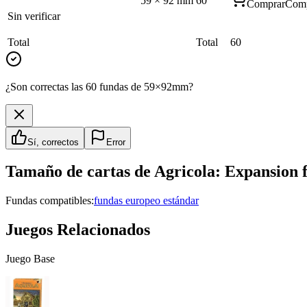
59
×
92
mm
60
Comprar
Comp
Sin verificar
Total
Total
60
¿Son correctas las 60 fundas de 59×92mm?
Sí, correctos
Error
Tamaño de cartas de
Agricola: Expansion f
Fundas compatibles:
fundas europeo estándar
Juegos Relacionados
Juego Base