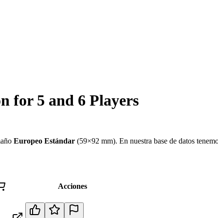
n for 5 and 6 Players
maño
Europeo Estándar
(
59×92 mm
)
.
En nuestra base de datos tenem
Acciones