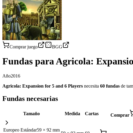
Comprar juego
BGG
Fundas para
Agricola: Expansio
Año
2016
Agricola: Expansion for 5 and 6 Players
necesita
60
fundas
de ta
Fundas necesarias
Tamaño
Medida
Cartas
Comprar
Europeo Estándar
59
×
92
mm