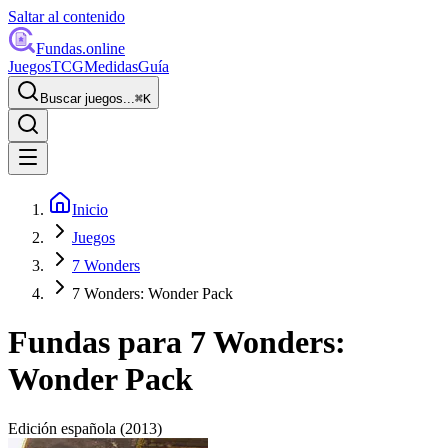
Saltar al contenido
Fundas
.online
Juegos
TCG
Medidas
Guía
Buscar juegos...
⌘
K
Inicio
Juegos
7 Wonders
7 Wonders: Wonder Pack
Fundas para
7 Wonders:
Wonder Pack
Edición española
(2013)