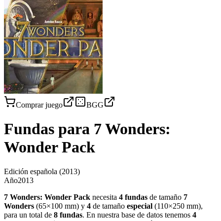
Comprar juego
BGG
Fundas para
7 Wonders:
Wonder Pack
Edición española
(2013)
Año
2013
7 Wonders: Wonder Pack
necesita
4
fundas
de tamaño
7
Wonders
(
65×100 mm
)
y
4
de tamaño
especial
(
110×250 mm
)
,
para un total de
8
fundas
.
En nuestra base de datos tenemos
4