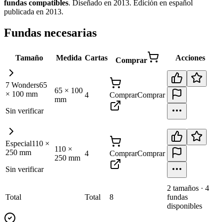
fundas
compatibles
.
Diseñado en 2013. Edición en español
publicada en 2013
.
Fundas necesarias
Tamaño
Medida
Cartas
Acciones
Comprar
7 Wonders
65
65
×
100
×
100
mm
4
Comprar
Comprar
mm
Sin verificar
Especial
110
×
110
×
250
mm
4
Comprar
Comprar
250
mm
Sin verificar
2
tamaño
s
·
4
Total
Total
8
fundas
disponibles