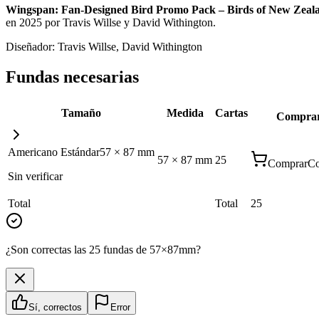
Wingspan: Fan-Designed Bird Promo Pack – Birds of New Zeal
en 2025 por Travis Willse y David Withington
.
Diseñador:
Travis Willse, David Withington
Fundas necesarias
Tamaño
Medida
Cartas
Compra
Americano Estándar
57
×
87
mm
57
×
87
mm
25
Comprar
Co
Sin verificar
Total
Total
25
¿Son correctas las 25 fundas de 57×87mm?
Sí, correctos
Error