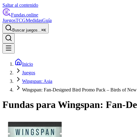
Saltar al contenido
Fundas
.online
Juegos
TCG
Medidas
Guía
Buscar juegos...
⌘
K
Inicio
Juegos
Wingspan: Asia
Wingspan: Fan-Designed Bird Promo Pack – Birds of New
Fundas para
Wingspan: Fan-Des