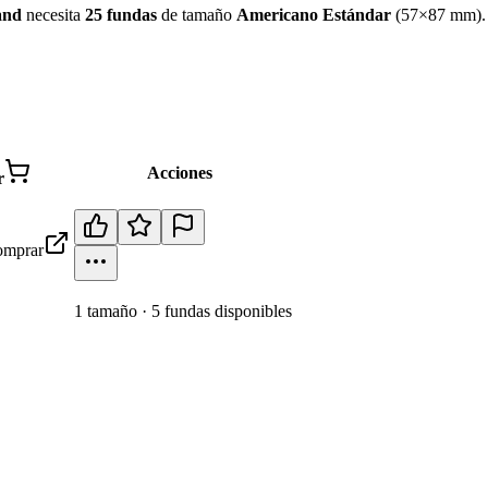
and
necesita
25
fundas
de tamaño
Americano Estándar
(
57×87 mm
)
Acciones
r
mprar
1
tamaño
·
5
fundas disponibles