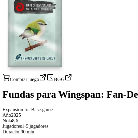
Comprar juego
BGG
Fundas para
Wingspan: Fan-Des
Expansion for Base-game
Año
2025
Nota
8.6
Jugadores
1-5 jugadores
Duración
90 min