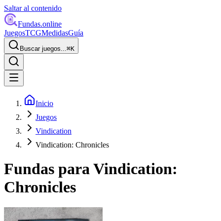
Saltar al contenido
Fundas
.online
Juegos
TCG
Medidas
Guía
Buscar juegos...
⌘
K
Inicio
Juegos
Vindication
Vindication: Chronicles
Fundas para
Vindication:
Chronicles