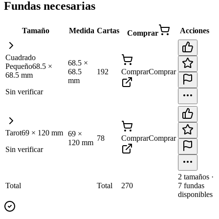
Fundas necesarias
Tamaño
Medida
Cartas
Acciones
Comprar
Cuadrado
68.5
×
Pequeño
68.5
×
68.5
192
Comprar
Comprar
68.5
mm
mm
Sin verificar
Tarot
69
×
120
mm
69
×
78
Comprar
Comprar
120
mm
Sin verificar
2
tamaño
s
·
Total
Total
270
7
fundas
disponibles