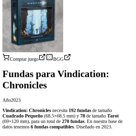
Comprar juego
BGG
Fundas para
Vindication:
Chronicles
Año
2023
Vindication: Chronicles
necesita
192
fundas
de tamaño
Cuadrado Pequeño
(
68.5×68.5 mm
)
y
78
de tamaño
Tarot
(
69×120 mm
)
, para un total de
270
fundas
.
En nuestra base de
datos tenemos
6
fundas
compatibles
.
Diseñado en 2023
.