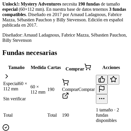
Unlock!: Mystery Adventures
necesita
190
fundas
de tamaño
especial
(
60×112 mm
)
.
En nuestra base de datos tenemos
3
fundas
compatibles
.
Diseñado en 2017 por Arnaud Ladagnous, Fabrice
Mazza, Sébastien Pauchon y Billy Stevenson. Edición en español
publicada en 2017
.
Diseñador:
Arnaud Ladagnous, Fabrice Mazza, Sébastien Pauchon,
Billy Stevenson
Fundas necesarias
Tamaño
Medida
Cartas
Acciones
Comprar
Especial
60
×
60
×
112
mm
190
Comprar
Comprar
112
mm
Sin verificar
1
tamaño
·
2
Total
Total
190
fundas
disponibles