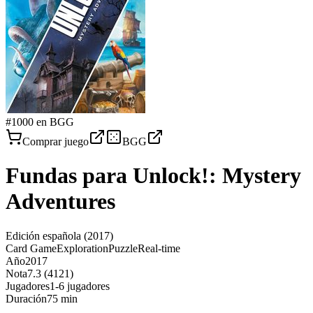
#
1000
en BGG
Comprar juego
BGG
Fundas para
Unlock!: Mystery
Adventures
Edición española
(2017)
Card Game
Exploration
Puzzle
Real-time
Año
2017
Nota
7.3 (4121)
Jugadores
1-6 jugadores
Duración
75 min