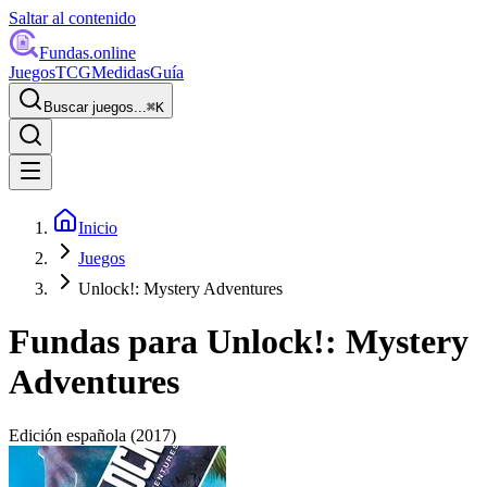
Saltar al contenido
Fundas
.online
Juegos
TCG
Medidas
Guía
Buscar juegos...
⌘
K
Inicio
Juegos
Unlock!: Mystery Adventures
Fundas para
Unlock!: Mystery
Adventures
Edición española
(2017)