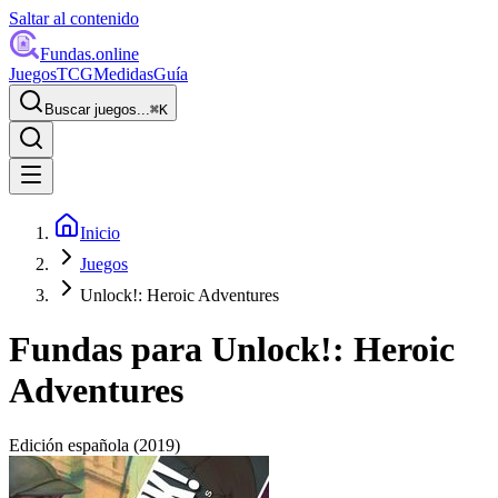
Saltar al contenido
Fundas
.online
Juegos
TCG
Medidas
Guía
Buscar juegos...
⌘
K
Inicio
Juegos
Unlock!: Heroic Adventures
Fundas para
Unlock!: Heroic
Adventures
Edición española
(2019)