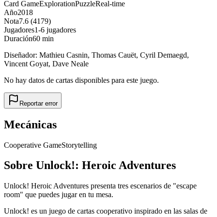
Card Game
Exploration
Puzzle
Real-time
Año
2018
Nota
7.6 (4179)
Jugadores
1-6 jugadores
Duración
60 min
Diseñador:
Mathieu Casnin, Thomas Cauët, Cyril Demaegd,
Vincent Goyat, Dave Neale
No hay datos de cartas disponibles para este juego.
Reportar error
Mecánicas
Cooperative Game
Storytelling
Sobre
Unlock!: Heroic Adventures
Unlock! Heroic Adventures presenta tres escenarios de "escape
room" que puedes jugar en tu mesa.
Unlock! es un juego de cartas cooperativo inspirado en las salas de