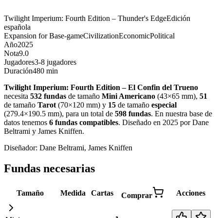
Twilight Imperium: Fourth Edition – Thunder's Edge
Edición
española
Expansion for Base-game
Civilization
Economic
Political
Año
2025
Nota
9.0
Jugadores
3-8 jugadores
Duración
480 min
Twilight Imperium: Fourth Edition – El Confin del Trueno
necesita
532
fundas
de tamaño
Mini Americano
(
43×65 mm
)
,
51
de tamaño
Tarot
(
70×120 mm
)
y
15
de tamaño
especial
(
279.4×190.5 mm
)
, para un total de
598
fundas
.
En nuestra base de
datos tenemos
6
fundas
compatibles
.
Diseñado en 2025 por Dane
Beltrami y James Kniffen
.
Diseñador:
Dane Beltrami, James Kniffen
Fundas necesarias
Tamaño
Medida
Cartas
Acciones
Comprar