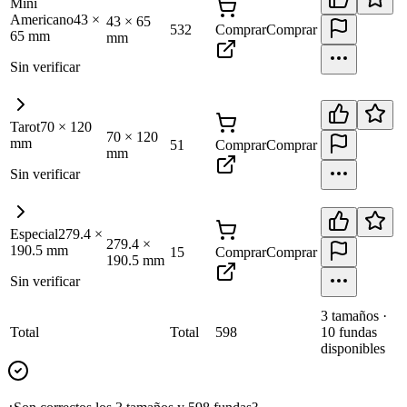
Mini
Americano
43
×
43
×
65
532
Comprar
Comprar
65
mm
mm
Sin verificar
Tarot
70
×
120
70
×
120
mm
51
Comprar
Comprar
mm
Sin verificar
Especial
279.4
×
279.4
×
190.5
mm
15
Comprar
Comprar
190.5
mm
Sin verificar
3
tamaño
s
·
Total
Total
598
10
fundas
disponibles