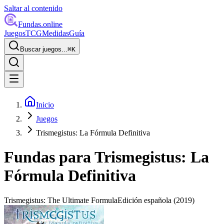
Saltar al contenido
Fundas
.online
Juegos
TCG
Medidas
Guía
Buscar juegos...
⌘
K
Inicio
Juegos
Trismegistus: La Fórmula Definitiva
Fundas para
Trismegistus: La
Fórmula Definitiva
Trismegistus: The Ultimate Formula
Edición española
(2019)