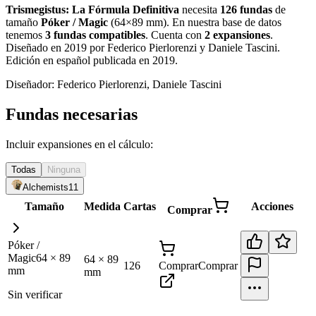
Trismegistus: La Fórmula Definitiva
necesita
126
fundas
de
tamaño
Póker / Magic
(
64×89 mm
)
.
En nuestra base de datos
tenemos
3
fundas
compatibles
.
Cuenta con
2
expansiones
.
Diseñado en 2019 por Federico Pierlorenzi y Daniele Tascini.
Edición en español publicada en 2019
.
Diseñador:
Federico Pierlorenzi, Daniele Tascini
Fundas necesarias
Incluir expansiones en el cálculo:
Todas
Ninguna
Alchemists
11
Tamaño
Medida
Cartas
Acciones
Comprar
Póker /
Magic
64
×
89
64
×
89
126
Comprar
Comprar
mm
mm
Sin verificar