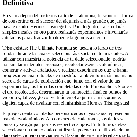
Definitiva
Eres un adepto del misterioso arte de la alquimia, buscando la forma
de convertirte en el sucesor del alquimista más grande que jamás
haya existido: Hermes Trismegistus. Para lograrlo, transmutarás
simples metales en oro puro, realizarás experimentos e inventarás
artefactos para alcanzar finalmente la grandeza eterna.
Trismegistus: The Ultimate Formula se juega a lo largo de tres
rondas durante las cuales seleccionarás exactamente tres dados. Al
utilizar con maestría la potencia de tu dado seleccionado, podrás
transmutar materiales preciosos, recolectar esencias alquímicas,
comprar y activar artefactos, y realizar experimentos que te harán
progresar en cuatro tracks de maestría. También formarás una mano
secreta de cartas de publicación que, junto con el valor de tus
experimentos, las fórmulas completadas de tu Philosopher's Stone y
el oro recolectado, determinarán tu puntuación final en puntos de
victoria y, tal vez, ¡te convertirán en el alquimista más grande,
alguien capaz de rivalizar con el mismísimo Hermes Trismegistus!
El juego cuenta con dados personalizados cuyas caras representan
materiales alquímicos. Al comienzo de cada ronda, los dados se
lanzan y se agrupan por sus respectivos tipos. En tu turno, debes
seleccionar un nuevo dado o utilizar la potencia no utilizada de un
dado seleccionado previamente. Basándote en el material asociado