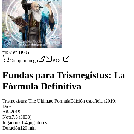
#
857
en BGG
Comprar juego
BGG
Fundas para
Trismegistus: La
Fórmula Definitiva
Trismegistus: The Ultimate Formula
Edición española
(2019)
Dice
Año
2019
Nota
7.5 (3833)
Jugadores
1-4 jugadores
Duración
120 min