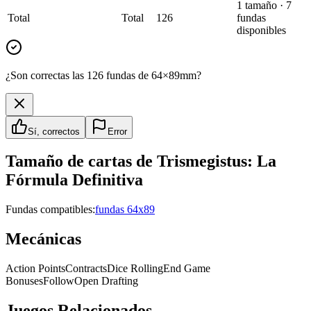
1
tamaño
·
7
Total
Total
126
fundas
disponibles
¿Son correctas las 126 fundas de 64×89mm?
Sí, correctos
Error
Tamaño de cartas de
Trismegistus: La
Fórmula Definitiva
Fundas compatibles:
fundas 64x89
Mecánicas
Action Points
Contracts
Dice Rolling
End Game
Bonuses
Follow
Open Drafting
Juegos Relacionados