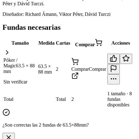
Péter y Dávid Turczi
.
Diseñador:
Richard Ámann, Viktor Péter, Dávid Turczi
Fundas necesarias
Tamaño
Medida
Cartas
Acciones
Comprar
Póker /
Magic
63.5
×
88
63.5
×
2
Comprar
Comprar
mm
88
mm
Sin verificar
1
tamaño
·
8
Total
Total
2
fundas
disponibles
¿Son correctas las 2 fundas de 63.5×88mm?