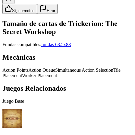
Sí, correctos
Error
Tamaño de cartas de
Trickerion: The
Secret Workshop
Fundas compatibles:
fundas 63.5x88
Mecánicas
Action Points
Action Queue
Simultaneous Action Selection
Tile
Placement
Worker Placement
Juegos Relacionados
Juego Base