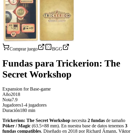
Comprar juego
BGG
Fundas para
Trickerion: The
Secret Workshop
Expansion for Base-game
Año
2018
Nota
7.9
Jugadores
1-4 jugadores
Duración
180 min
Trickerion: The Secret Workshop
necesita
2
fundas
de tamaño
Póker / Magic
(
63.5×88 mm
)
.
En nuestra base de datos tenemos
3
fundas
compatibles
.
Diseñado en 2018 por Richard Ámann, Viktor