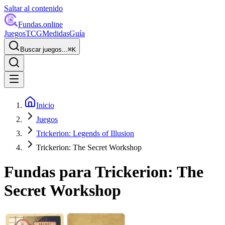
Saltar al contenido
Fundas
.online
Juegos
TCG
Medidas
Guía
Buscar juegos...
⌘
K
Inicio
Juegos
Trickerion: Legends of Illusion
Trickerion: The Secret Workshop
Fundas para
Trickerion: The
Secret Workshop