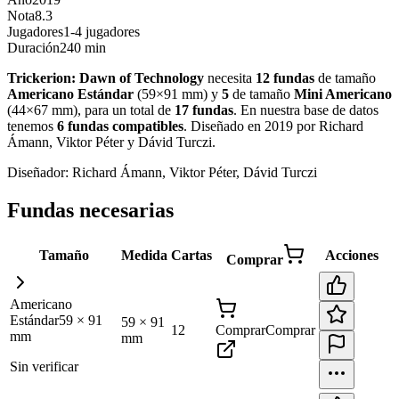
Nota
8.3
Jugadores
1-4 jugadores
Duración
240 min
Trickerion: Dawn of Technology
necesita
12
fundas
de tamaño
Americano Estándar
(
59×91 mm
)
y
5
de tamaño
Mini Americano
(
44×67 mm
)
, para un total de
17
fundas
.
En nuestra base de datos
tenemos
6
fundas
compatibles
.
Diseñado en 2019 por Richard
Ámann, Viktor Péter y Dávid Turczi
.
Diseñador:
Richard Ámann, Viktor Péter, Dávid Turczi
Fundas necesarias
Tamaño
Medida
Cartas
Acciones
Comprar
Americano
Estándar
59
×
91
59
×
91
12
Comprar
Comprar
mm
mm
Sin verificar