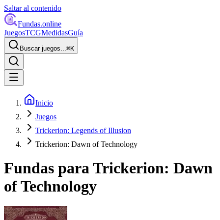
Saltar al contenido
Fundas
.online
Juegos
TCG
Medidas
Guía
Buscar juegos...
⌘
K
Inicio
Juegos
Trickerion: Legends of Illusion
Trickerion: Dawn of Technology
Fundas para
Trickerion: Dawn
of Technology