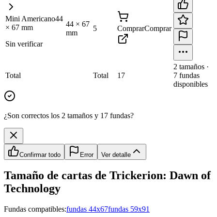
Mini Americano
44
44
×
67
×
67
mm
5
Comprar
Comprar
mm
Sin verificar
2
tamaño
s
·
Total
Total
17
7
fundas
disponibles
¿Son correctos los 2 tamaños y 17 fundas?
Confirmar todo
Error
Ver detalle
Tamaño de cartas de
Trickerion: Dawn of
Technology
Fundas compatibles:
fundas 44x67
fundas 59x91