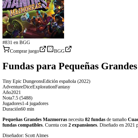
#
831
en BGG
Comprar juego
BGG
Fundas para
Pequeñas Grande
Tiny Epic Dungeons
Edición española
(2022)
Adventure
Dice
Exploration
Fantasy
Año
2021
Nota
7.5 (5488)
Jugadores
1-4 jugadores
Duración
60 min
Pequeñas Grandes Mazmorras
necesita
82
fundas
de tamaño
Cua
fundas
compatibles
.
Cuenta con
2
expansiones
.
Diseñado en 2021 p
Diseñador:
Scott Almes