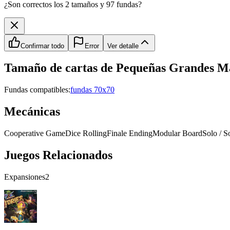
¿Son correctos los 2 tamaños y 97 fundas?
Confirmar todo
Error
Ver detalle
Tamaño de cartas de
Pequeñas Grandes M
Fundas compatibles:
fundas 70x70
Mecánicas
Cooperative Game
Dice Rolling
Finale Ending
Modular Board
Solo / S
Juegos Relacionados
Expansiones
2