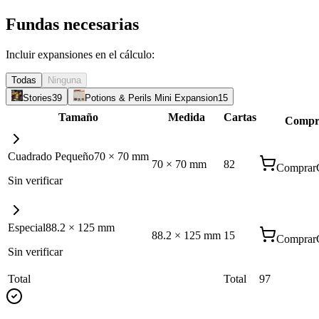
Fundas necesarias
Incluir expansiones en el cálculo:
Todas
Ninguna
Stories
39
Potions & Perils Mini Expansion
15
Tamaño
Medida
Cartas
Compr
Cuadrado Pequeño
70
×
70
mm
70
×
70
mm
82
Comprar
Sin verificar
Especial
88.2
×
125
mm
88.2
×
125
mm
15
Comprar
Sin verificar
Total
Total
97