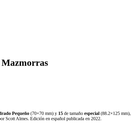
s Mazmorras
drado Pequeño
(
70×70 mm
)
y
15
de tamaño
especial
(
88.2×125 mm
)
or Scott Almes. Edición en español publicada en 2022
.