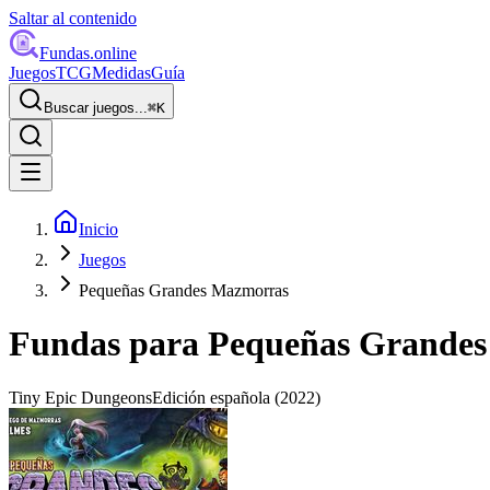
Saltar al contenido
Fundas
.online
Juegos
TCG
Medidas
Guía
Buscar juegos...
⌘
K
Inicio
Juegos
Pequeñas Grandes Mazmorras
Fundas para
Pequeñas Grande
Tiny Epic Dungeons
Edición española
(2022)