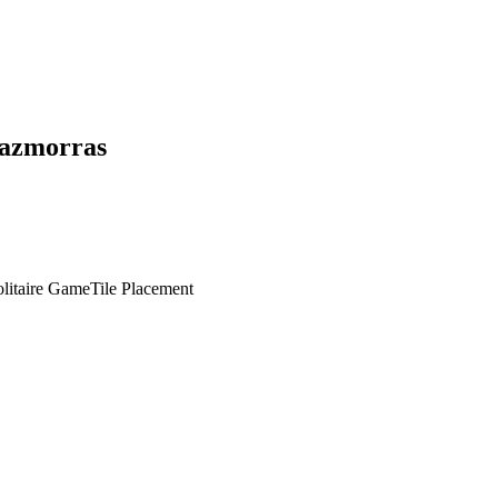
azmorras
olitaire Game
Tile Placement