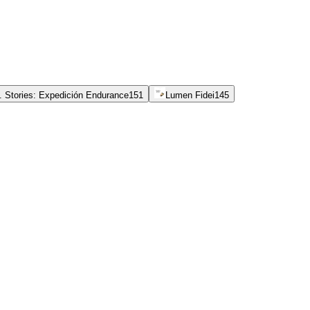
. Stories: Expedición Endurance
151
Lumen Fidei
145