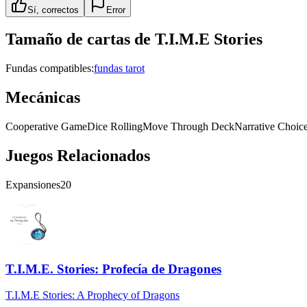
Sí, correctos
Error
Tamaño de cartas de
T.I.M.E Stories
Fundas compatibles:
fundas tarot
Mecánicas
Cooperative Game
Dice Rolling
Move Through Deck
Narrative Choice
Juegos Relacionados
Expansiones
20
T.I.M.E. Stories: Profecía de Dragones
T.I.M.E Stories: A Prophecy of Dragons