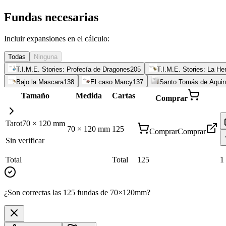
Fundas necesarias
Incluir expansiones en el cálculo:
Todas
Ninguna
T.I.M.E. Stories: Profecía de Dragones
205
T.I.M.E. Stories: La H
Bajo la Mascara
138
El caso Marcy
137
Santo Tomás de Aqui
Tamaño
Medida
Cartas
Comprar
Tarot
70
×
120
mm
70
×
120
mm
125
Comprar
Comprar
Sin verificar
Total
Total
125
1
¿Son correctas las 125 fundas de 70×120mm?