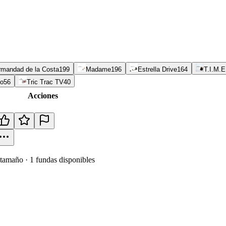
ermandad de la Costa
199
Madame
196
Estrella Drive
164
T.I.M.E
no
56
Tric Trac TV
40
Acciones
tamaño
·
1
fundas disponibles