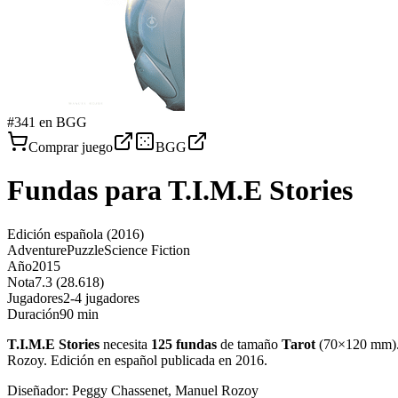
#
341
en BGG
Comprar juego
BGG
Fundas para
T.I.M.E Stories
Edición española
(2016)
Adventure
Puzzle
Science Fiction
Año
2015
Nota
7.3 (28.618)
Jugadores
2-4 jugadores
Duración
90 min
T.I.M.E Stories
necesita
125
fundas
de tamaño
Tarot
(
70×120 mm
)
Rozoy. Edición en español publicada en 2016
.
Diseñador:
Peggy Chassenet, Manuel Rozoy