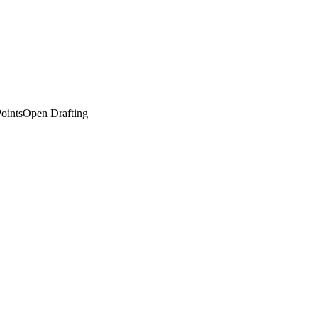
oints
Open Drafting