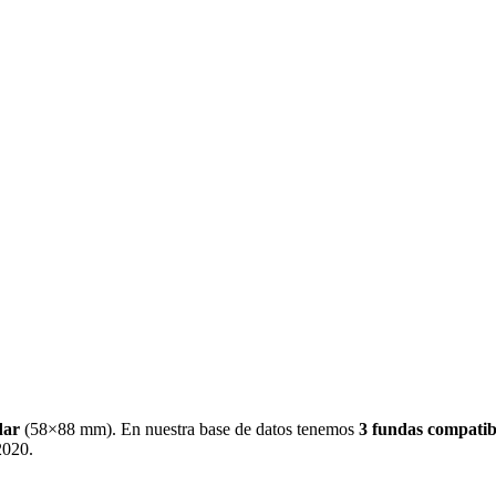
dar
(
58×88 mm
)
.
En nuestra base de datos tenemos
3
fundas
compatib
2020
.