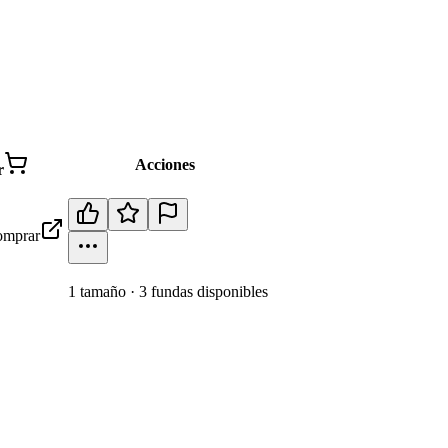
Acciones
r
mprar
1
tamaño
·
3
fundas disponibles