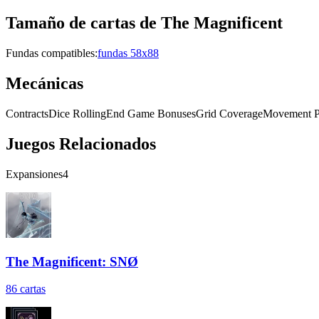
Tamaño de cartas de
The Magnificent
Fundas compatibles:
fundas 58x88
Mecánicas
Contracts
Dice Rolling
End Game Bonuses
Grid Coverage
Movement P
Juegos Relacionados
Expansiones
4
The Magnificent: SNØ
86
cartas