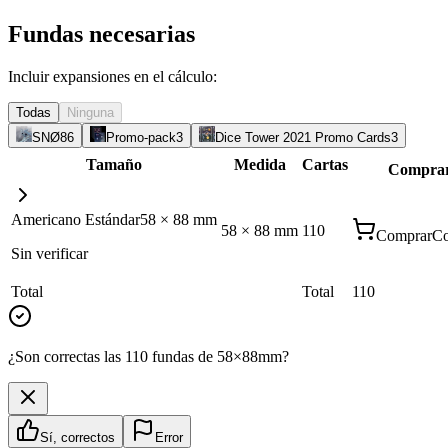
Fundas necesarias
Incluir expansiones en el cálculo:
Todas
Ninguna
SNØ
86
Promo-pack
3
Dice Tower 2021 Promo Cards
3
Tamaño
Medida
Cartas
Compra
Americano Estándar
58
×
88
mm
58
×
88
mm
110
Comprar
Co
Sin verificar
Total
Total
110
¿Son correctas las 110 fundas de 58×88mm?
Sí, correctos
Error