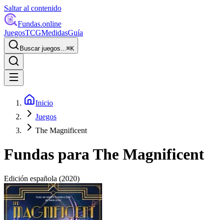
Saltar al contenido
Fundas
.online
Juegos
TCG
Medidas
Guía
Buscar juegos...
⌘
K
Inicio
Juegos
The Magnificent
Fundas para
The Magnificent
Edición española
(2020)