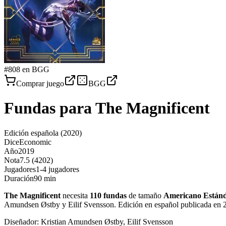
#
808
en BGG
Comprar juego
BGG
Fundas para
The Magnificent
Edición española
(2020)
Dice
Economic
Año
2019
Nota
7.5 (4202)
Jugadores
1-4 jugadores
Duración
90 min
The Magnificent
necesita
110
fundas
de tamaño
Americano Están
Amundsen Østby y Eilif Svensson. Edición en español publicada en 
Diseñador:
Kristian Amundsen Østby, Eilif Svensson