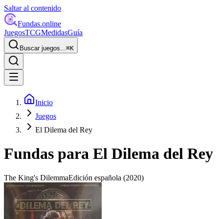
Saltar al contenido
Fundas
.online
Juegos
TCG
Medidas
Guía
Buscar juegos...
⌘
K
Inicio
Juegos
El Dilema del Rey
Fundas para
El Dilema del Rey
The King's Dilemma
Edición española
(2020)