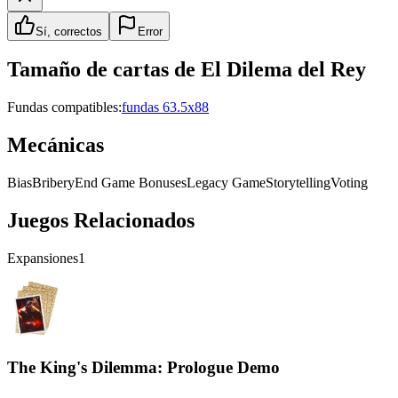
Sí, correctos
Error
Tamaño de cartas de
El Dilema del Rey
Fundas compatibles:
fundas 63.5x88
Mecánicas
Bias
Bribery
End Game Bonuses
Legacy Game
Storytelling
Voting
Juegos Relacionados
Expansiones
1
The King's Dilemma: Prologue Demo