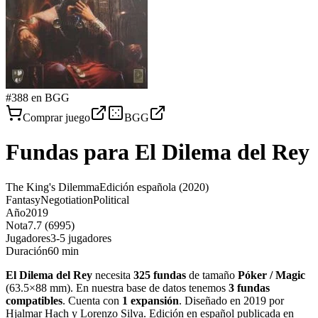
#
388
en BGG
Comprar juego
BGG
Fundas para
El Dilema del Rey
The King's Dilemma
Edición española
(2020)
Fantasy
Negotiation
Political
Año
2019
Nota
7.7 (6995)
Jugadores
3-5 jugadores
Duración
60 min
El Dilema del Rey
necesita
325
fundas
de tamaño
Póker / Magic
(
63.5×88 mm
)
.
En nuestra base de datos tenemos
3
fundas
compatibles
.
Cuenta con
1
expansión
.
Diseñado en 2019 por
Hjalmar Hach y Lorenzo Silva. Edición en español publicada en