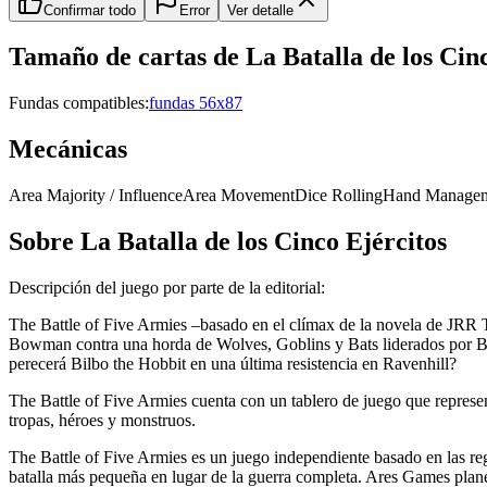
Confirmar todo
Error
Ver detalle
Tamaño de cartas de
La Batalla de los Cin
Fundas compatibles:
fundas 56x87
Mecánicas
Area Majority / Influence
Area Movement
Dice Rolling
Hand Manage
Sobre
La Batalla de los Cinco Ejércitos
Descripción del juego por parte de la editorial:
The Battle of Five Armies –basado en el clímax de la novela de JRR T
Bowman contra una horda de Wolves, Goblins y Bats liderados por Bol
perecerá Bilbo the Hobbit en una última resistencia en Ravenhill?
The Battle of Five Armies cuenta con un tablero de juego que represen
tropas, héroes y monstruos.
The Battle of Five Armies es un juego independiente basado en las reg
batalla más pequeña en lugar de la guerra completa. Ares Games planea