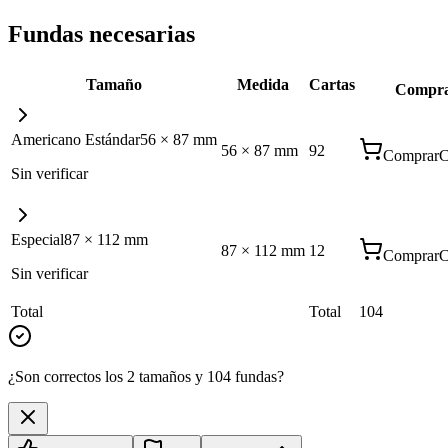
Fundas necesarias
Tamaño
Medida
Cartas
Compr
Americano Estándar
56
×
87
mm
56
×
87
mm
92
Comprar
C
Sin verificar
Especial
87
×
112
mm
87
×
112
mm
12
Comprar
C
Sin verificar
Total
Total
104
¿Son correctos los 2 tamaños y 104 fundas?