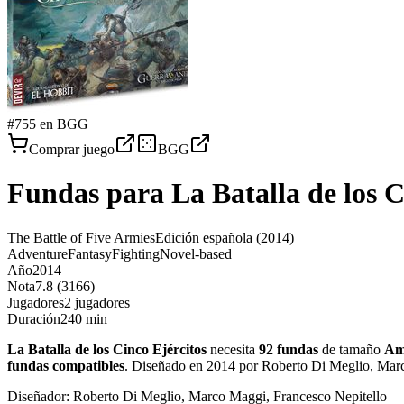
#
755
en BGG
Comprar juego
BGG
Fundas para
La Batalla de los C
The Battle of Five Armies
Edición española
(2014)
Adventure
Fantasy
Fighting
Novel-based
Año
2014
Nota
7.8 (3166)
Jugadores
2 jugadores
Duración
240 min
La Batalla de los Cinco Ejércitos
necesita
92
fundas
de tamaño
Am
fundas
compatibles
.
Diseñado en 2014 por Roberto Di Meglio, Marc
Diseñador:
Roberto Di Meglio, Marco Maggi, Francesco Nepitello