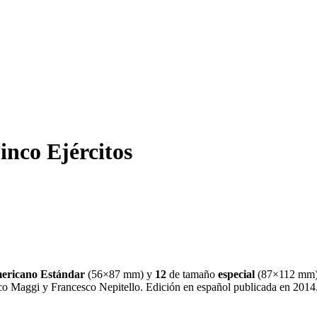
inco Ejércitos
ericano Estándar
(
56×87 mm
)
y
12
de tamaño
especial
(
87×112 mm
o Maggi y Francesco Nepitello. Edición en español publicada en 2014