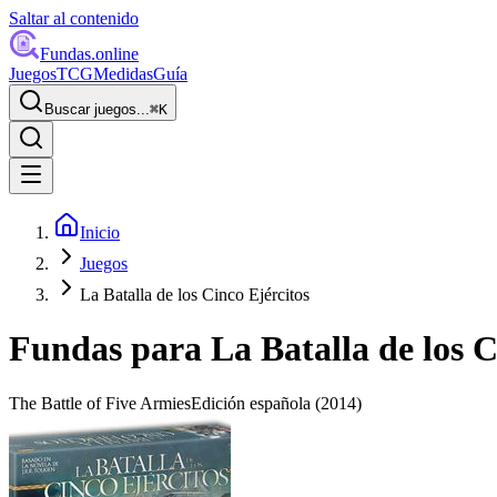
Saltar al contenido
Fundas
.online
Juegos
TCG
Medidas
Guía
Buscar juegos...
⌘
K
Inicio
Juegos
La Batalla de los Cinco Ejércitos
Fundas para
La Batalla de los C
The Battle of Five Armies
Edición española
(2014)