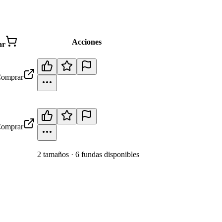
Acciones
ar
omprar
omprar
2
tamaño
s
·
6
fundas disponibles