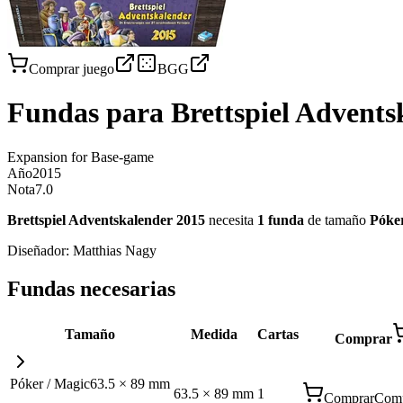
Comprar juego
BGG
Fundas para
Brettspiel Advents
Expansion for Base-game
Año
2015
Nota
7.0
Brettspiel Adventskalender 2015
necesita
1
funda
de tamaño
Póker
Diseñador:
Matthias Nagy
Fundas necesarias
Tamaño
Medida
Cartas
Comprar
Póker / Magic
63.5
×
89
mm
63.5
×
89
mm
1
Comprar
Comp