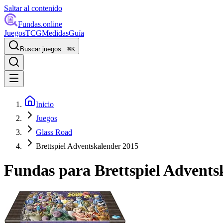
Saltar al contenido
Fundas
.online
Juegos
TCG
Medidas
Guía
Buscar juegos...
⌘
K
Inicio
Juegos
Glass Road
Brettspiel Adventskalender 2015
Fundas para
Brettspiel Advents