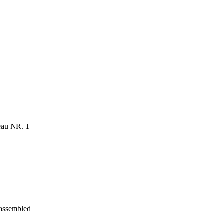
eau NR. 1
sassembled