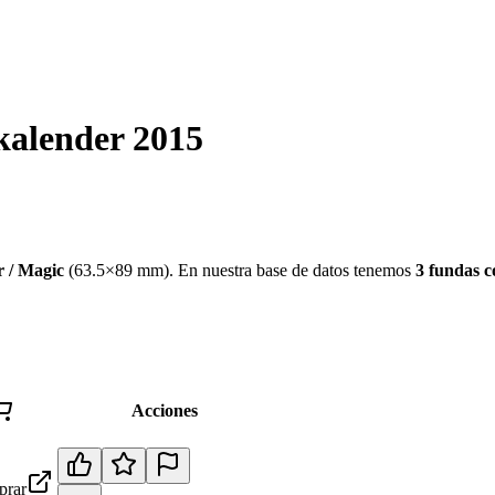
kalender 2015
 / Magic
(
63.5×89 mm
)
.
En nuestra base de datos tenemos
3
fundas
c
Acciones
rar