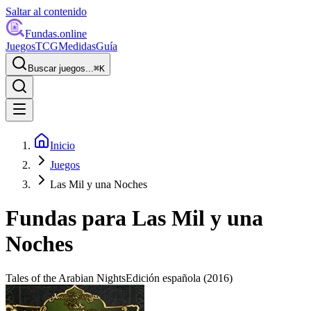
Saltar al contenido
Fundas
.online
Juegos
TCG
Medidas
Guía
Buscar juegos...
⌘
K
Inicio
Juegos
Las Mil y una Noches
Fundas para
Las Mil y una
Noches
Tales of the Arabian Nights
Edición española
(2016)