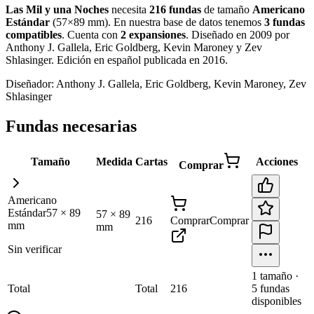
Las Mil y una Noches
necesita
216
fundas
de tamaño
Americano
Estándar
(
57×89 mm
)
.
En nuestra base de datos tenemos
3
fundas
compatibles
.
Cuenta con
2
expansiones
.
Diseñado en 2009 por
Anthony J. Gallela, Eric Goldberg, Kevin Maroney y Zev
Shlasinger. Edición en español publicada en 2016
.
Diseñador:
Anthony J. Gallela, Eric Goldberg, Kevin Maroney, Zev
Shlasinger
Fundas necesarias
Tamaño
Medida
Cartas
Acciones
Comprar
Americano
Estándar
57
×
89
57
×
89
216
Comprar
Comprar
mm
mm
Sin verificar
1
tamaño
·
Total
Total
216
5
fundas
disponibles