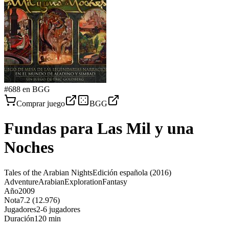
#
688
en BGG
Comprar juego
BGG
Fundas para
Las Mil y una
Noches
Tales of the Arabian Nights
Edición española
(2016)
Adventure
Arabian
Exploration
Fantasy
Año
2009
Nota
7.2 (12.976)
Jugadores
2-6 jugadores
Duración
120 min