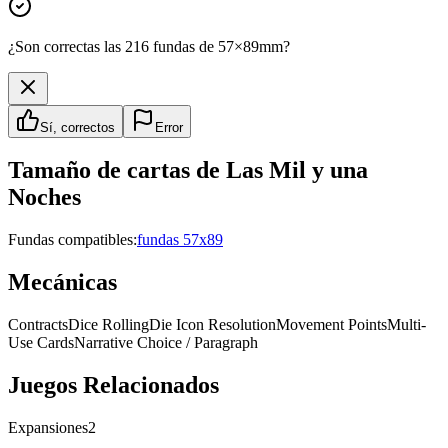
¿Son correctas las 216 fundas de 57×89mm?
Sí, correctos
Error
Tamaño de cartas de
Las Mil y una
Noches
Fundas compatibles:
fundas 57x89
Mecánicas
Contracts
Dice Rolling
Die Icon Resolution
Movement Points
Multi-
Use Cards
Narrative Choice / Paragraph
Juegos Relacionados
Expansiones
2