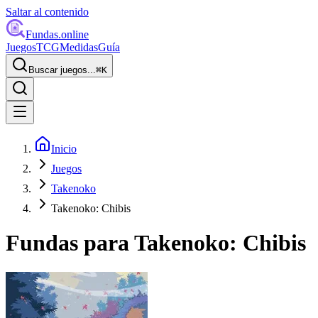
Saltar al contenido
Fundas
.online
Juegos
TCG
Medidas
Guía
Buscar juegos...
⌘
K
Inicio
Juegos
Takenoko
Takenoko: Chibis
Fundas para
Takenoko: Chibis