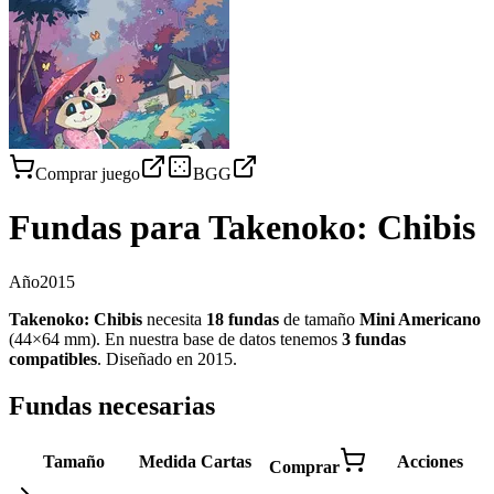
Comprar juego
BGG
Fundas para
Takenoko: Chibis
Año
2015
Takenoko: Chibis
necesita
18
fundas
de tamaño
Mini Americano
(
44×64 mm
)
.
En nuestra base de datos tenemos
3
fundas
compatibles
.
Diseñado en 2015
.
Fundas necesarias
Tamaño
Medida
Cartas
Acciones
Comprar