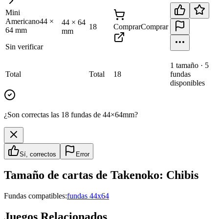
Mini
Americano
44
×
44
×
64
18
Comprar
Comprar
64
mm
mm
Sin verificar
1
tamaño
·
5
Total
Total
18
fundas
disponibles
¿Son correctas las 18 fundas de 44×64mm?
Sí, correctos
Error
Tamaño de cartas de
Takenoko: Chibis
Fundas compatibles:
fundas 44x64
Juegos Relacionados