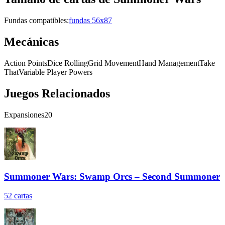
Fundas compatibles:
fundas 56x87
Mecánicas
Action Points
Dice Rolling
Grid Movement
Hand Management
Take
That
Variable Player Powers
Juegos Relacionados
Expansiones
20
Summoner Wars: Swamp Orcs – Second Summoner
52
cartas