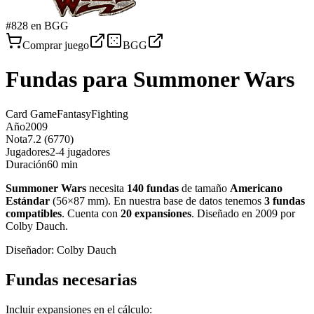
#
828
en BGG
Comprar juego
BGG
Fundas para
Summoner Wars
Card Game
Fantasy
Fighting
Año
2009
Nota
7.2 (6770)
Jugadores
2-4 jugadores
Duración
60 min
Summoner Wars
necesita
140
fundas
de tamaño
Americano
Estándar
(
56×87 mm
)
.
En nuestra base de datos tenemos
3
fundas
compatibles
.
Cuenta con
20
expansiones
.
Diseñado en 2009 por
Colby Dauch
.
Diseñador:
Colby Dauch
Fundas necesarias
Incluir expansiones en el cálculo: