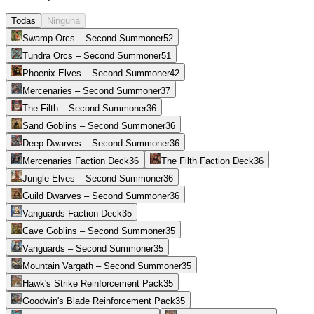
Todas
Ninguna
Swamp Orcs – Second Summoner
52
Tundra Orcs – Second Summoner
51
Phoenix Elves – Second Summoner
42
Mercenaries – Second Summoner
37
The Filth – Second Summoner
36
Sand Goblins – Second Summoner
36
Deep Dwarves – Second Summoner
36
Mercenaries Faction Deck
36
The Filth Faction Deck
36
Jungle Elves – Second Summoner
36
Guild Dwarves – Second Summoner
36
Vanguards Faction Deck
35
Cave Goblins – Second Summoner
35
Vanguards – Second Summoner
35
Mountain Vargath – Second Summoner
35
Hawk's Strike Reinforcement Pack
35
Goodwin's Blade Reinforcement Pack
35