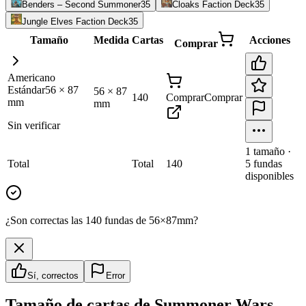
Benders – Second Summoner
35
Cloaks Faction Deck
35
Jungle Elves Faction Deck
35
Tamaño
Medida
Cartas
Acciones
Comprar
Americano
Estándar
56
×
87
56
×
87
140
Comprar
Comprar
mm
mm
Sin verificar
1
tamaño
·
Total
Total
140
5
fundas
disponibles
¿Son correctas las 140 fundas de 56×87mm?
Sí, correctos
Error
Tamaño de cartas de
Summoner Wars