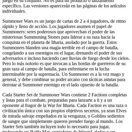
juego en su conjunto. No es para un producto o lanzamiento
específico. Las versiones aparecerán en las páginas de los artículos
individuales.
Summoner Wars es un juego de cartas de 2 a 4 jugadores, de ritmo
rápido y lleno de acción. Los jugadores asumen el papel de
Summoners: seres poderosos que aprovechan el poder de las
misteriosas Summoning Stones para liderar a su raza hacia la
conquista en el planeta de Itharia, asolado por la guerra. Estos
Summoners blanden una magia terrible en el campo de batalla,
congelando a sus enemigos en el lugar, drenando el poder de sus
adversarios e incluso haciendo caer lluvias de fuego desde los cielos.
Pero lo más notorio es que invocan a las hordas de guerreros de su
gran raza al campo de batalla, para enfrentarse en la lucha
interminable por la supremacía. Un Summoner es a la vez mago y
general, y debe combinar su poder arcano con tácticas astutas para
derrotar al Summoner enemigo en el lado opuesto de la batalla.
Cada Starter Set de Summoner Wars contiene 2 Factions completas
y listas para el combate, preparadas para lanzarte a ti y a un
oponente al fragor de la War for Itharia. Cada Faction es una raza o
civilización única con sus propios objetivos secretos, ya sean Elves
de mirada salvaje empeñados en la venganza, o Goblins sedientos
de sangre que simplemente quieren prender fuego al mundo. Los
Starter Sets también incluyen todo lo necesario para jugar,
incluyendo un Battle Mat, contadores de Wound, dados y un