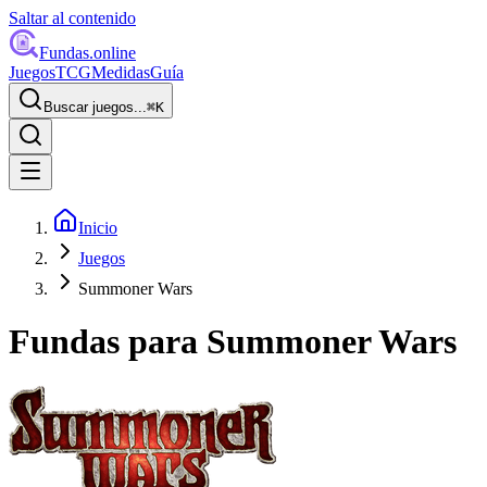
Saltar al contenido
Fundas
.online
Juegos
TCG
Medidas
Guía
Buscar juegos...
⌘
K
Inicio
Juegos
Summoner Wars
Fundas para
Summoner Wars