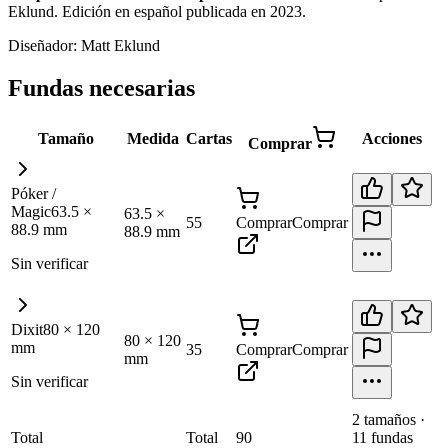
Eklund. Edición en español publicada en 2023
.
Diseñador:
Matt Eklund
Fundas necesarias
Tamaño
Medida
Cartas
Acciones
Comprar
Póker /
Magic
63.5
×
63.5
×
55
Comprar
Comprar
88.9
mm
88.9
mm
Sin verificar
Dixit
80
×
120
80
×
120
mm
35
Comprar
Comprar
mm
Sin verificar
2
tamaño
s
·
Total
Total
90
11
fundas