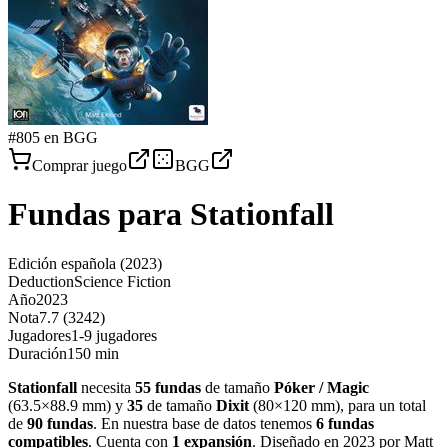
#
805
en BGG
Comprar juego
BGG
Fundas para
Stationfall
Edición española
(2023)
Deduction
Science Fiction
Año
2023
Nota
7.7 (3242)
Jugadores
1-9 jugadores
Duración
150 min
Stationfall
necesita
55
fundas
de tamaño
Póker / Magic
(
63.5×88.9 mm
)
y
35
de tamaño
Dixit
(
80×120 mm
)
, para un total
de
90
fundas
.
En nuestra base de datos tenemos
6
fundas
compatibles
.
Cuenta con
1
expansión
.
Diseñado en 2023 por Matt