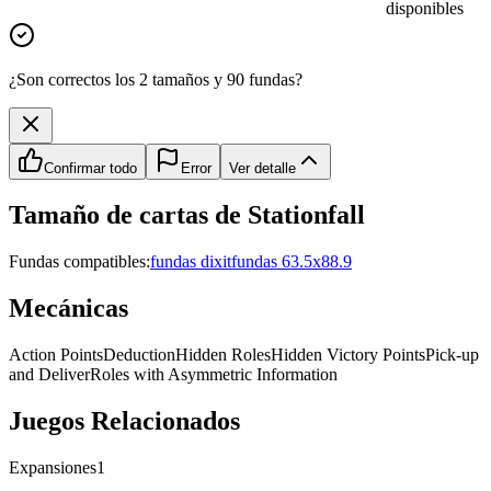
disponibles
¿Son correctos los 2 tamaños y 90 fundas?
Confirmar todo
Error
Ver detalle
Tamaño de cartas de
Stationfall
Fundas compatibles:
fundas dixit
fundas 63.5x88.9
Mecánicas
Action Points
Deduction
Hidden Roles
Hidden Victory Points
Pick-up
and Deliver
Roles with Asymmetric Information
Juegos Relacionados
Expansiones
1