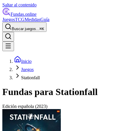
Saltar al contenido
Fundas
.online
Juegos
TCG
Medidas
Guía
Buscar juegos...
⌘
K
Inicio
Juegos
Stationfall
Fundas para
Stationfall
Edición española
(2023)