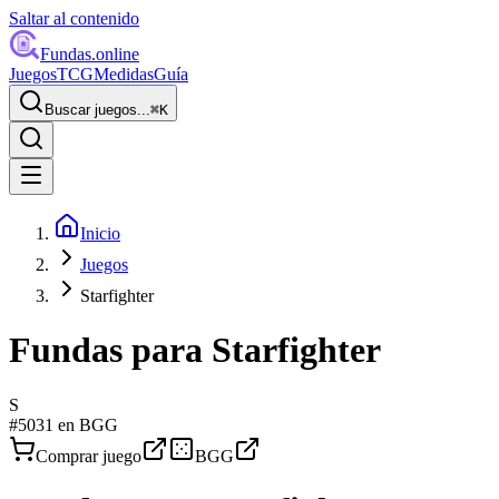
Saltar al contenido
Fundas
.online
Juegos
TCG
Medidas
Guía
Buscar juegos...
⌘
K
Inicio
Juegos
Starfighter
Fundas para
Starfighter
S
#
5031
en BGG
Comprar juego
BGG