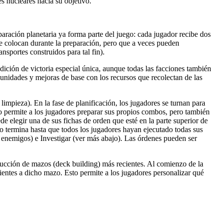
s nucleares hacia su objetivo.
aración planetaria ya forma parte del juego: cada jugador recibe dos
se colocan durante la preparación, pero que a veces pueden
nsportes construidos para tal fin).
dición de victoria especial única, aunque todas las facciones también
unidades y mejoras de base con los recursos que recolectan de las
limpieza). En la fase de planificación, los jugadores se turnan para
to permite a los jugadores preparar sus propios combos, pero también
de elegir una de sus fichas de orden que esté en la parte superior de
 no termina hasta que todos los jugadores hayan ejecutado todas sus
 enemigos) e Investigar (ver más abajo). Las órdenes pueden ser
ucción de mazos (deck building) más recientes. Al comienzo de la
ientes a dicho mazo. Esto permite a los jugadores personalizar qué