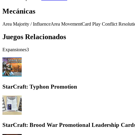
Mecánicas
Area Majority / Influence
Area Movement
Card Play Conflict Resoluti
Juegos Relacionados
Expansiones
3
StarCraft: Typhon Promotion
StarCraft: Brood War Promotional Leadership Card