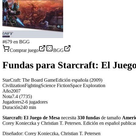
#
679
en BGG
Comprar juego
BGG
Fundas para
Starcraft: El Jueg
StarCraft: The Board Game
Edición española
(2009)
Civilization
Fighting
Science Fiction
Space Exploration
Año
2007
Nota
7.4 (7735)
Jugadores
2-6 jugadores
Duración
240 min
Starcraft: El Juego de Mesa
necesita
330
fundas
de tamaño
Ameri
Corey Konieczka y Christian T. Petersen. Edición en español public
Diseñador:
Corey Konieczka, Christian T. Petersen