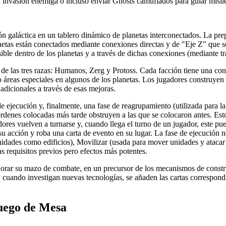
a invasión enemiga o incluso enviar Ghosts camuflados para guiar misile
 galáctica en un tablero dinámico de planetas interconectados. La prep
planetas están conectados mediante conexiones directas y de "Eje Z" que 
ble dentro de los planetas y a través de dichas conexiones (mediante tra
 de las tres razas: Humanos, Zerg y Protoss. Cada facción tiene una con
áreas especiales en algunos de los planetas. Los jugadores construyen 
adicionales a través de esas mejoras.
 ejecución y, finalmente, una fase de reagrupamiento (utilizada para la 
órdenes colocadas más tarde obstruyen a las que se colocaron antes. Es
dores vuelven a turnarse y, cuando llega el turno de un jugador, este pue
ta su acción y roba una carta de evento en su lugar. La fase de ejecución
unidades como edificios), Movilizar (usada para mover unidades y atacar
 requisitos previos pero efectos más potentes.
jorar su mazo de combate, en un precursor de los mecanismos de constr
 cuando investigan nuevas tecnologías, se añaden las cartas correspond
Juego de Mesa