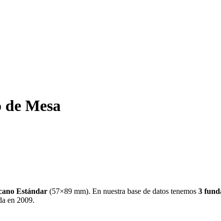
o de Mesa
cano Estándar
(
57×89 mm
)
.
En nuestra base de datos tenemos
3
fund
ada en 2009
.