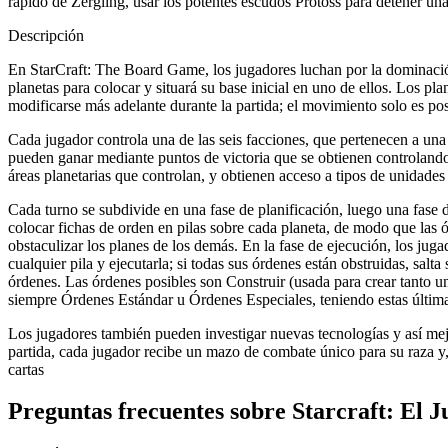
rápido de Zergling, usar los potentes escudos Protoss para detener un
Descripción
En StarCraft: The Board Game, los jugadores luchan por la dominación
planetas para colocar y situará su base inicial en uno de ellos. Los 
modificarse más adelante durante la partida; el movimiento solo es posi
Cada jugador controla una de las seis facciones, que pertenecen a una
pueden ganar mediante puntos de victoria que se obtienen controlando 
áreas planetarias que controlan, y obtienen acceso a tipos de unidades 
Cada turno se subdivide en una fase de planificación, luego una fase de
colocar fichas de orden en pilas sobre cada planeta, de modo que las 
obstaculizar los planes de los demás. En la fase de ejecución, los juga
cualquier pila y ejecutarla; si todas sus órdenes están obstruidas, sal
órdenes. Las órdenes posibles son Construir (usada para crear tanto 
siempre Órdenes Estándar u Órdenes Especiales, teniendo estas últimas
Los jugadores también pueden investigar nuevas tecnologías y así me
partida, cada jugador recibe un mazo de combate único para su raza y,
cartas
Preguntas frecuentes sobre
Starcraft: El 