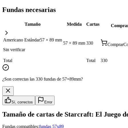
Fundas necesarias
Tamaño
Medida
Cartas
Compra
Americano Estándar
57
×
89
mm
57
×
89
mm
330
Comprar
Co
Sin verificar
Total
Total
330
¿Son correctas las 330 fundas de 57×89mm?
Sí, correctos
Error
Tamaño de cartas de
Starcraft: El Juego 
Fundas compatibles:
fundas 57x89