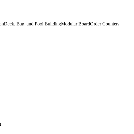
on
Deck, Bag, and Pool Building
Modular Board
Order Counters
s