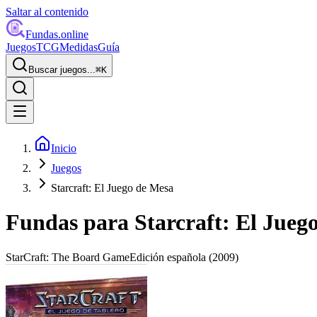
Saltar al contenido
Fundas
.online
Juegos
TCG
Medidas
Guía
Buscar juegos...
⌘
K
Inicio
Juegos
Starcraft: El Juego de Mesa
Fundas para
Starcraft: El Jueg
StarCraft: The Board Game
Edición española
(2009)