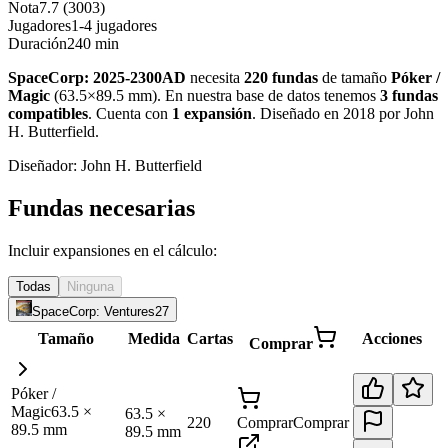
Nota
7.7 (3003)
Jugadores
1-4 jugadores
Duración
240 min
SpaceCorp: 2025-2300AD
necesita
220
fundas
de tamaño
Póker /
Magic
(
63.5×89.5 mm
)
.
En nuestra base de datos tenemos
3
fundas
compatibles
.
Cuenta con
1
expansión
.
Diseñado en 2018 por John
H. Butterfield
.
Diseñador:
John H. Butterfield
Fundas necesarias
Incluir expansiones en el cálculo:
Todas
Ninguna
SpaceCorp: Ventures
27
Tamaño
Medida
Cartas
Acciones
Comprar
Póker /
Magic
63.5
×
63.5
×
220
Comprar
Comprar
89.5
mm
89.5
mm