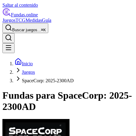
Saltar al contenido
Fundas
.online
Juegos
TCG
Medidas
Guía
Buscar juegos...
⌘
K
Inicio
Juegos
SpaceCorp: 2025-2300AD
Fundas para
SpaceCorp: 2025-
2300AD