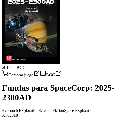
#
915
en BGG
Comprar juego
BGG
Fundas para
SpaceCorp: 2025-
2300AD
Economic
Exploration
Science Fiction
Space Exploration
Año
2018