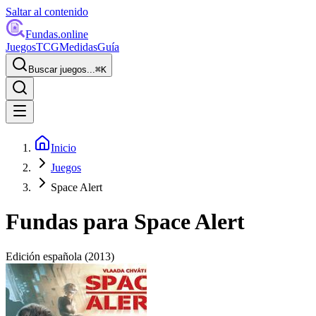
Saltar al contenido
Fundas
.online
Juegos
TCG
Medidas
Guía
Buscar juegos...
⌘
K
Inicio
Juegos
Space Alert
Fundas para
Space Alert
Edición española
(2013)