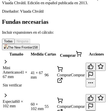
Vlaada Chvátil. Edición en español publicada en 2013
.
Diseñador:
Vlaada Chvátil
Fundas necesarias
Incluir expansiones en el cálculo:
Todas
Ninguna
The New Frontier
158
Tamaño
Medida
Cartas
Acciones
Comprar
Mini
Americano
41
×
41
×
67
96
Comprar
Comprar
67
mm
mm
Sin verificar
Especial
60
×
60
×
102
mm
55
Comprar
Comprar
102
mm