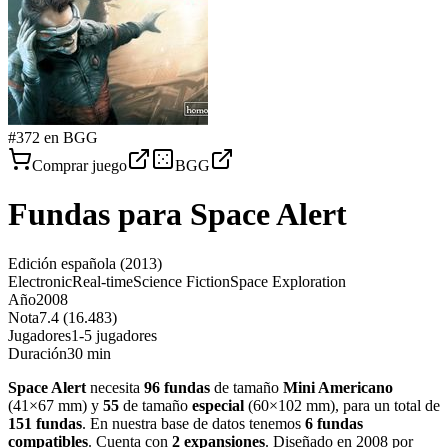
#
372
en BGG
Comprar juego
BGG
Fundas para
Space Alert
Edición española
(2013)
Electronic
Real-time
Science Fiction
Space Exploration
Año
2008
Nota
7.4 (16.483)
Jugadores
1-5 jugadores
Duración
30 min
Space Alert
necesita
96
fundas
de tamaño
Mini Americano
(
41×67 mm
)
y
55
de tamaño
especial
(
60×102 mm
)
, para un total de
151
fundas
.
En nuestra base de datos tenemos
6
fundas
compatibles
.
Cuenta con
2
expansiones
.
Diseñado en 2008 por