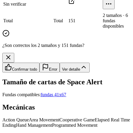
Sin verificar
2
tamaño
s
·
6
Total
Total
151
fundas
disponibles
¿Son correctos los 2 tamaños y 151 fundas?
Confirmar todo
Error
Ver detalle
Tamaño de cartas de
Space Alert
Fundas compatibles:
fundas 41x67
Mecánicas
Action Queue
Area Movement
Cooperative Game
Elapsed Real Time
Ending
Hand Management
Programmed Movement