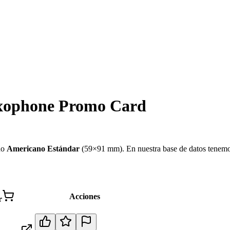
axophone Promo Card
ño
Americano Estándar
(
59×91 mm
)
.
En nuestra base de datos tenem
Acciones
r