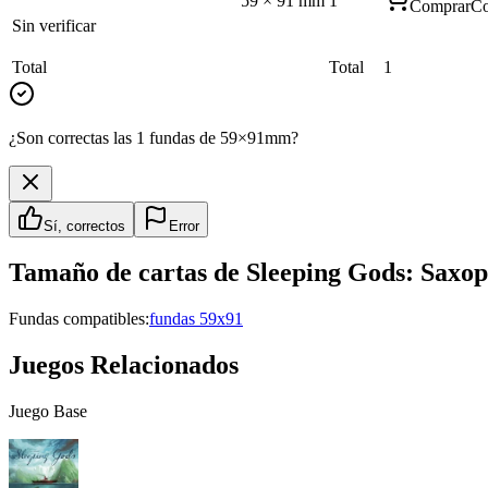
59
×
91
mm
1
Comprar
Co
Sin verificar
Total
Total
1
¿Son correctas las 1 fundas de 59×91mm?
Sí, correctos
Error
Tamaño de cartas de
Sleeping Gods: Saxo
Fundas compatibles:
fundas 59x91
Juegos Relacionados
Juego Base