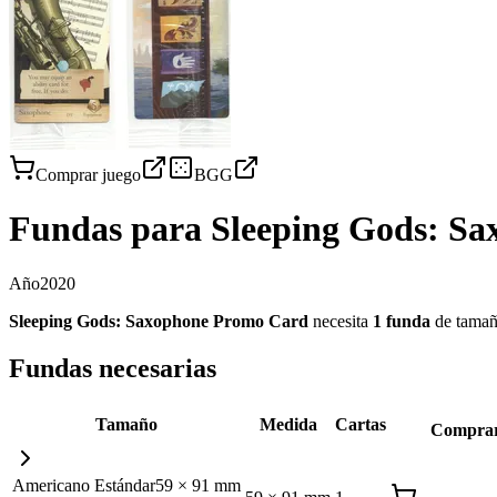
Comprar juego
BGG
Fundas para
Sleeping Gods: S
Año
2020
Sleeping Gods: Saxophone Promo Card
necesita
1
funda
de tama
Fundas necesarias
Tamaño
Medida
Cartas
Compra
Americano Estándar
59
×
91
mm