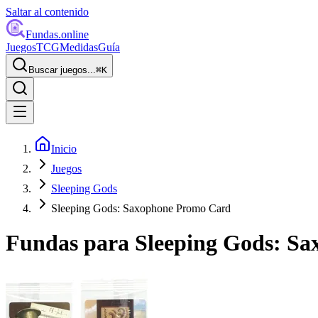
Saltar al contenido
Fundas
.online
Juegos
TCG
Medidas
Guía
Buscar juegos...
⌘
K
Inicio
Juegos
Sleeping Gods
Sleeping Gods: Saxophone Promo Card
Fundas para
Sleeping Gods: S