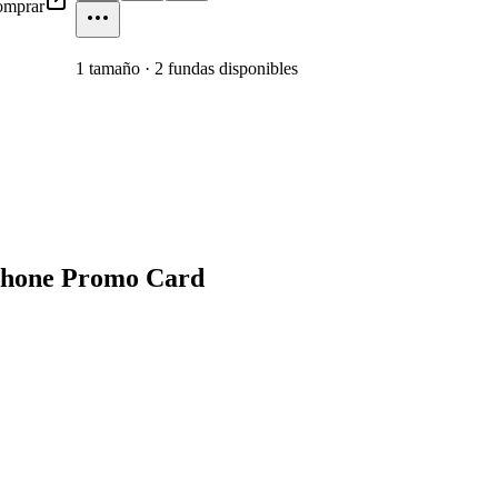
mprar
1
tamaño
·
2
fundas disponibles
phone Promo Card