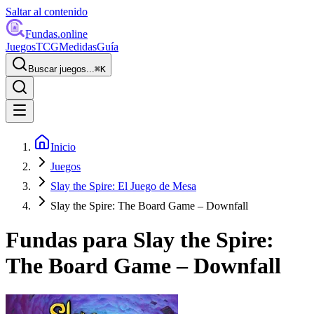
Saltar al contenido
Fundas
.online
Juegos
TCG
Medidas
Guía
Buscar juegos...
⌘
K
Inicio
Juegos
Slay the Spire: El Juego de Mesa
Slay the Spire: The Board Game – Downfall
Fundas para
Slay the Spire:
The Board Game – Downfall