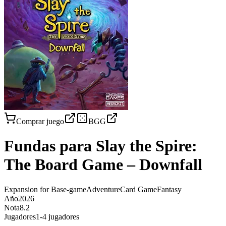
Comprar juego
BGG
Fundas para
Slay the Spire:
The Board Game – Downfall
Expansion for Base-game
Adventure
Card Game
Fantasy
Año
2026
Nota
8.2
Jugadores
1-4 jugadores