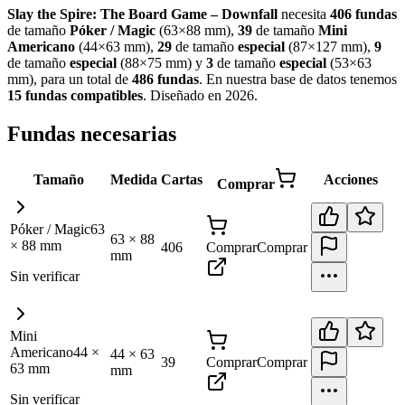
Slay the Spire: The Board Game – Downfall
necesita
406
fundas
de tamaño
Póker / Magic
(
63×88 mm
)
,
39
de tamaño
Mini
Americano
(
44×63 mm
)
,
29
de tamaño
especial
(
87×127 mm
)
,
9
de tamaño
especial
(
88×75 mm
)
y
3
de tamaño
especial
(
53×63
mm
)
, para un total de
486
fundas
.
En nuestra base de datos tenemos
15
fundas
compatibles
.
Diseñado en 2026
.
Fundas necesarias
Tamaño
Medida
Cartas
Acciones
Comprar
Póker / Magic
63
63
×
88
×
88
mm
406
Comprar
Comprar
mm
Sin verificar
Mini
Americano
44
×
44
×
63
39
Comprar
Comprar
63
mm
mm
Sin verificar