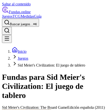
Saltar al contenido
Fundas
.online
Juegos
TCG
Medidas
Guía
Buscar juegos...
⌘
K
Inicio
Juegos
Sid Meier's Civilization: El juego de tablero
Fundas para
Sid Meier's
Civilization: El juego de
tablero
Sid Meier's Civilization: The Board Game
Edición española
(2011)