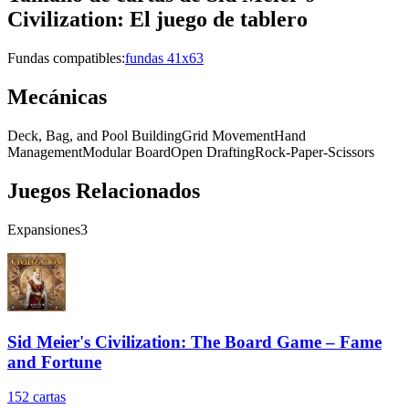
Civilization: El juego de tablero
Fundas compatibles:
fundas 41x63
Mecánicas
Deck, Bag, and Pool Building
Grid Movement
Hand
Management
Modular Board
Open Drafting
Rock-Paper-Scissors
Juegos Relacionados
Expansiones
3
Sid Meier's Civilization: The Board Game – Fame
and Fortune
152
cartas