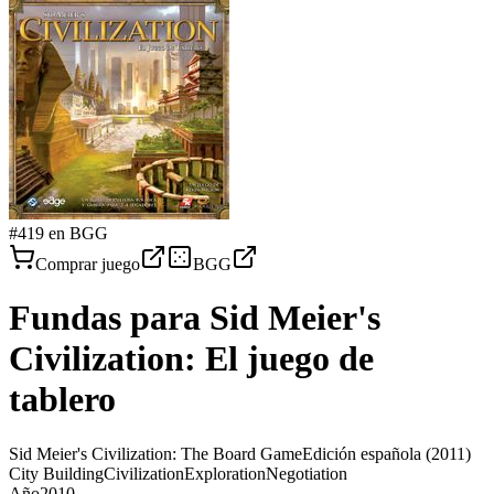
#
419
en BGG
Comprar juego
BGG
Fundas para
Sid Meier's
Civilization: El juego de
tablero
Sid Meier's Civilization: The Board Game
Edición española
(2011)
City Building
Civilization
Exploration
Negotiation
Año
2010