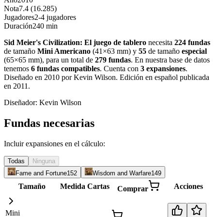
Nota
7.4 (16.285)
Jugadores
2-4 jugadores
Duración
240 min
Sid Meier's Civilization: El juego de tablero
necesita
224
fundas
de tamaño
Mini Americano
(
41×63 mm
)
y
55
de tamaño
especial
(
65×65 mm
)
, para un total de
279
fundas
.
En nuestra base de datos
tenemos
6
fundas
compatibles
.
Cuenta con
3
expansiones
.
Diseñado en 2010 por Kevin Wilson. Edición en español publicada
en 2011
.
Diseñador:
Kevin Wilson
Fundas necesarias
Incluir expansiones en el cálculo:
Todas
Ninguna
Fame and Fortune
152
Wisdom and Warfare
149
Tamaño
Medida
Cartas
Acciones
Comprar
Mini