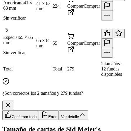
Americano
41
×
41
×
63
224
Comprar
Comprar
63
mm
mm
Sin verificar
Especial
65
×
65
65
×
65
mm
55
Comprar
Comprar
mm
Sin verificar
2
tamaño
s
·
Total
Total
279
12
fundas
disponibles
¿Son correctos los 2 tamaños y 279 fundas?
Confirmar todo
Error
Ver detalle
Tamaño de cartas de
Sid Meier's