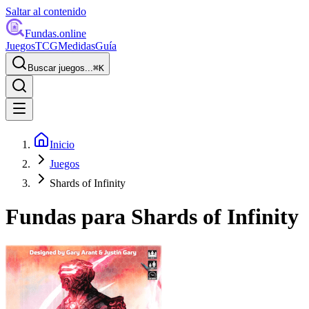
Saltar al contenido
Fundas
.online
Juegos
TCG
Medidas
Guía
Buscar juegos...
⌘
K
Inicio
Juegos
Shards of Infinity
Fundas para
Shards of Infinity