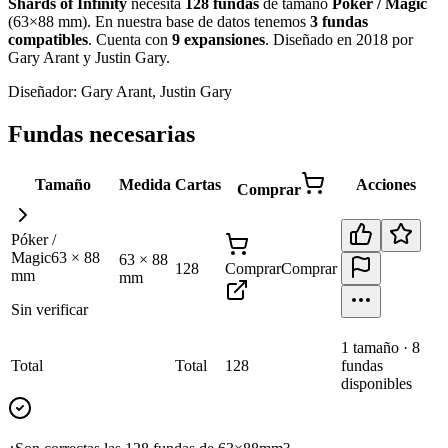
Shards of Infinity
necesita
128
fundas
de tamaño
Póker / Magic
(
63×88 mm
)
.
En nuestra base de datos tenemos
3
fundas
compatibles
.
Cuenta con
9
expansiones
.
Diseñado en 2018 por
Gary Arant y Justin Gary
.
Diseñador:
Gary Arant, Justin Gary
Fundas necesarias
Tamaño
Medida
Cartas
Acciones
Comprar
Póker /
Magic
63
×
88
63
×
88
128
Comprar
Comprar
mm
mm
Sin verificar
1
tamaño
·
8
Total
Total
128
fundas
disponibles