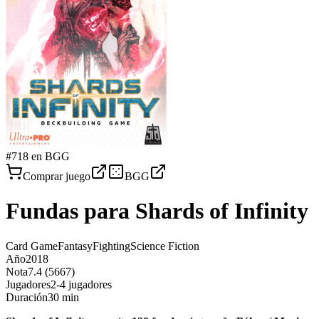
#
718
en BGG
Comprar juego
BGG
Fundas para
Shards of Infinity
Card Game
Fantasy
Fighting
Science Fiction
Año
2018
Nota
7.4 (5667)
Jugadores
2-4 jugadores
Duración
30 min