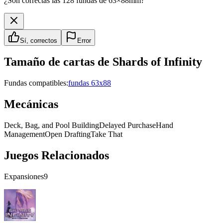
¿Son correctas las 128 fundas de 63×88mm?
Sí, correctos
Error
Tamaño de cartas de
Shards of Infinity
Fundas compatibles:
fundas 63x88
Mecánicas
Deck, Bag, and Pool Building
Delayed Purchase
Hand
Management
Open Drafting
Take That
Juegos Relacionados
Expansiones
9