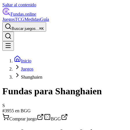
Saltar al contenido
Fundas
.online
Juegos
TCG
Medidas
Guía
Buscar juegos...
⌘
K
Inicio
Juegos
Shanghaien
Fundas para
Shanghaien
S
#
3955
en BGG
Comprar juego
BGG