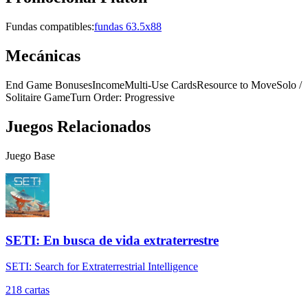
Fundas compatibles:
fundas 63.5x88
Mecánicas
End Game Bonuses
Income
Multi-Use Cards
Resource to Move
Solo /
Solitaire Game
Turn Order: Progressive
Juegos Relacionados
Juego Base
SETI: En busca de vida extraterrestre
SETI: Search for Extraterrestrial Intelligence
218
cartas