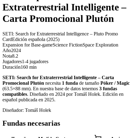
Extraterrestrial Intelligente –
Carta Promocional Plutón
SETI: Search for Extraterrestrial Intelligence – Pluto Promo
Card
Edición española
(2025)
Expansion for Base-game
Science Fiction
Space Exploration
Año
2024
Nota
8.2
Jugadores
1-4 jugadores
Duración
160 min
SETI: Search for Extraterrestrial Intelligente – Carta
Promocional Plutón
necesita
1
funda
de tamaño
Póker / Magic
(
63.5×88 mm
)
.
En nuestra base de datos tenemos
3
fundas
compatibles
.
Diseñado en 2024 por Tomáš Holek. Edición en
español publicada en 2025
.
Diseñador:
Tomáš Holek
Fundas necesarias