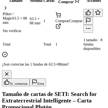
Tamaño
Medida
Cartas
Acciones
Comprar
Póker /
Magic
63.5
×
88
63.5
×
1
Comprar
Comprar
mm
88
mm
Sin verificar
1
tamaño
·
8
Total
Total
1
fundas
disponibles
¿Son correctas las 1 fundas de 63.5×88mm?
Sí, correctos
Error
Tamaño de cartas de
SETI: Search for
Extraterrestrial Intelligente – Carta
Promocional Plutón