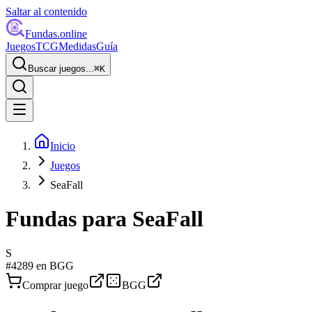
Saltar al contenido
Fundas
.online
Juegos
TCG
Medidas
Guía
Buscar juegos...
⌘
K
Inicio
Juegos
SeaFall
Fundas para
SeaFall
S
#
4289
en BGG
Comprar juego
BGG