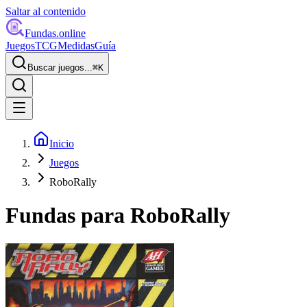
Saltar al contenido
Fundas
.online
Juegos
TCG
Medidas
Guía
Buscar juegos...
⌘
K
Inicio
Juegos
RoboRally
Fundas para
RoboRally