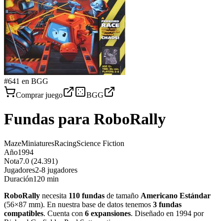
#
641
en BGG
Comprar juego
BGG
Fundas para
RoboRally
Maze
Miniatures
Racing
Science Fiction
Año
1994
Nota
7.0 (24.391)
Jugadores
2-8 jugadores
Duración
120 min
RoboRally
necesita
110
fundas
de tamaño
Americano Estándar
(
56×87 mm
)
.
En nuestra base de datos tenemos
3
fundas
compatibles
.
Cuenta con
6
expansiones
.
Diseñado en 1994 por