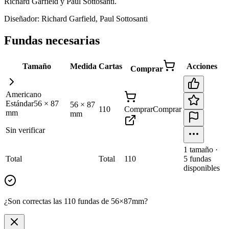
Richard Garfield y Paul Sottosanti
.
Diseñador:
Richard Garfield, Paul Sottosanti
Fundas necesarias
Tamaño
Medida
Cartas
Acciones
Comprar
Americano
Estándar
56
×
87
56
×
87
110
Comprar
Comprar
mm
mm
Sin verificar
1
tamaño
·
Total
Total
110
5
fundas
disponibles
¿Son correctas las 110 fundas de 56×87mm?