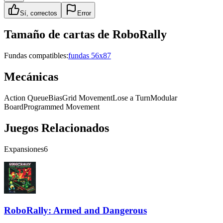
Sí, correctos
Error
Tamaño de cartas de
RoboRally
Fundas compatibles:
fundas 56x87
Mecánicas
Action Queue
Bias
Grid Movement
Lose a Turn
Modular
Board
Programmed Movement
Juegos Relacionados
Expansiones
6
RoboRally: Armed and Dangerous