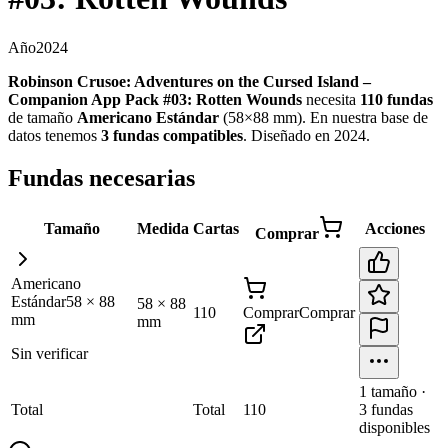
Año
2024
Robinson Crusoe: Adventures on the Cursed Island –
Companion App Pack #03: Rotten Wounds
necesita
110
fundas
de tamaño
Americano Estándar
(
58×88 mm
)
.
En nuestra base de
datos tenemos
3
fundas
compatibles
.
Diseñado en 2024
.
Fundas necesarias
Tamaño
Medida
Cartas
Acciones
Comprar
Americano
Estándar
58
×
88
58
×
88
110
Comprar
Comprar
mm
mm
Sin verificar
1
tamaño
·
Total
Total
110
3
fundas
disponibles