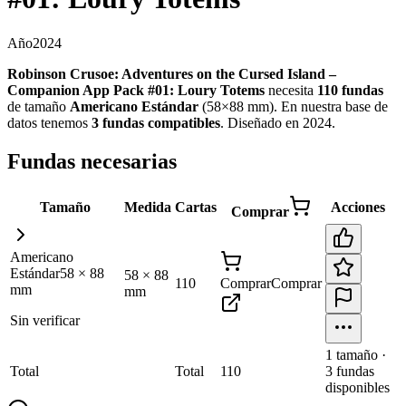
Año
2024
Robinson Crusoe: Adventures on the Cursed Island –
Companion App Pack #01: Loury Totems
necesita
110
fundas
de tamaño
Americano Estándar
(
58×88 mm
)
.
En nuestra base de
datos tenemos
3
fundas
compatibles
.
Diseñado en 2024
.
Fundas necesarias
Tamaño
Medida
Cartas
Acciones
Comprar
Americano
Estándar
58
×
88
58
×
88
110
Comprar
Comprar
mm
mm
Sin verificar
1
tamaño
·
Total
Total
110
3
fundas
disponibles