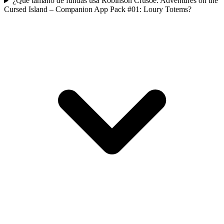
¿Qué tamaño de fundas usa Robinson Crusoe: Adventures on the
Cursed Island – Companion App Pack #01: Loury Totems?