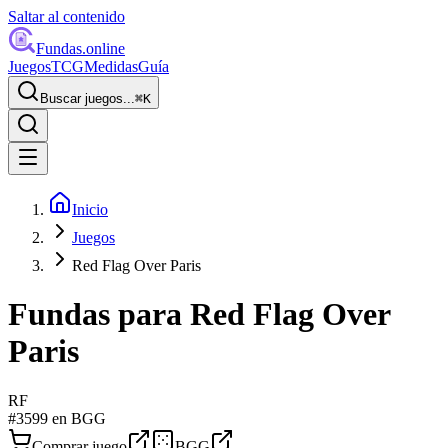
Saltar al contenido
Fundas
.online
Juegos
TCG
Medidas
Guía
Buscar juegos...
⌘
K
Inicio
Juegos
Red Flag Over Paris
Fundas para
Red Flag Over
Paris
RF
#
3599
en BGG
Comprar juego
BGG