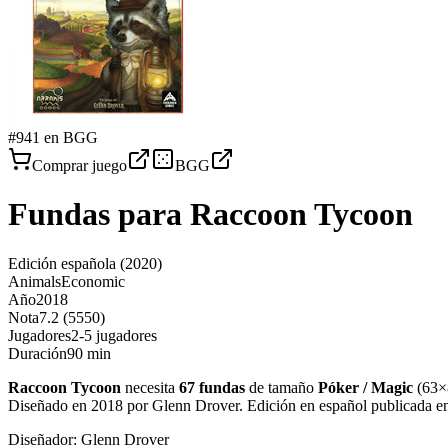
#
941
en BGG
Comprar juego
BGG
Fundas para
Raccoon Tycoon
Edición española
(2020)
Animals
Economic
Año
2018
Nota
7.2 (5550)
Jugadores
2-5 jugadores
Duración
90 min
Raccoon Tycoon
necesita
67
fundas
de tamaño
Póker / Magic
(
63×
Diseñado en 2018 por Glenn Drover. Edición en español publicada e
Diseñador:
Glenn Drover