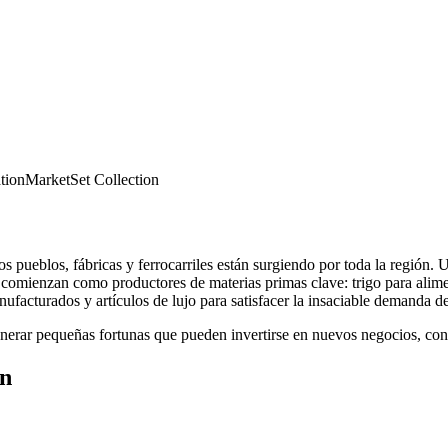
tion
Market
Set Collection
s pueblos, fábricas y ferrocarriles están surgiendo por toda la región.
es comienzan como productores de materias primas clave: trigo para alime
anufacturados y artículos de lujo para satisfacer la insaciable demanda d
nerar pequeñas fortunas que pueden invertirse en nuevos negocios, con
n