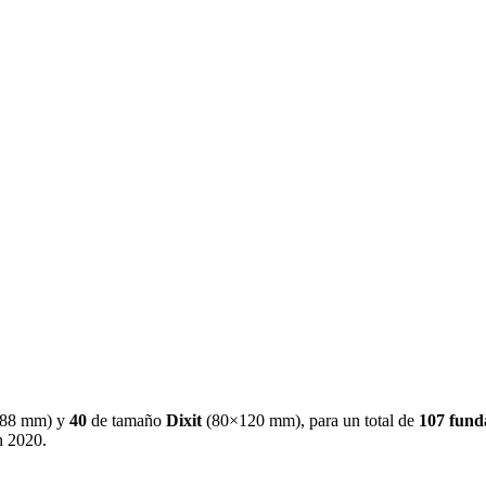
88 mm
)
y
40
de tamaño
Dixit
(
80×120 mm
)
, para un total de
107
fund
n 2020
.