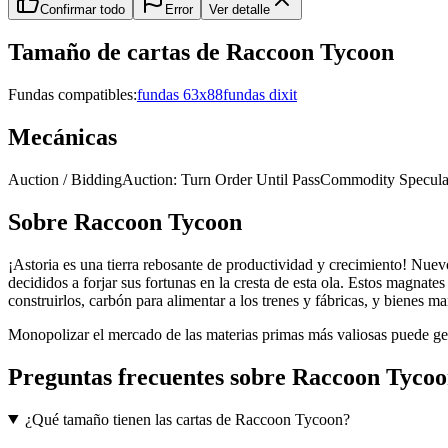
Confirmar todo
Error
Ver detalle
Tamaño de cartas de
Raccoon Tycoon
Fundas compatibles:
fundas 63x88
fundas dixit
Mecánicas
Auction / Bidding
Auction: Turn Order Until Pass
Commodity Specula
Sobre
Raccoon Tycoon
¡Astoria es una tierra rebosante de productividad y crecimiento! Nuevo
decididos a forjar sus fortunas en la cresta de esta ola. Estos magnat
construirlos, carbón para alimentar a los trenes y fábricas, y bienes m
Monopolizar el mercado de las materias primas más valiosas puede ge
Preguntas frecuentes sobre
Raccoon Tycoo
¿Qué tamaño tienen las cartas de Raccoon Tycoon?