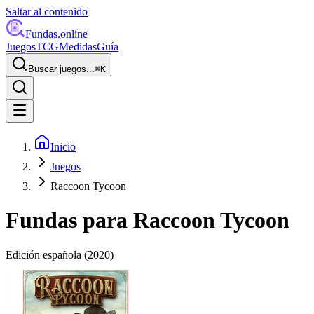
Saltar al contenido
Fundas
.online
Juegos
TCG
Medidas
Guía
Buscar juegos...
⌘
K
Inicio
Juegos
Raccoon Tycoon
Fundas para
Raccoon Tycoon
Edición española
(2020)