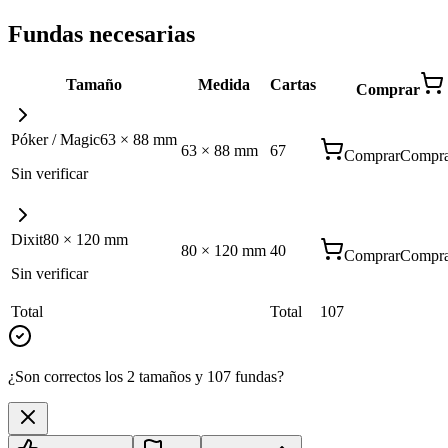
Fundas necesarias
Tamaño
Medida
Cartas
Comprar
Póker / Magic
63
×
88
mm
63
×
88
mm
67
Comprar
Compra
Sin verificar
Dixit
80
×
120
mm
80
×
120
mm
40
Comprar
Compra
Sin verificar
Total
Total
107
¿Son correctos los 2 tamaños y 107 fundas?