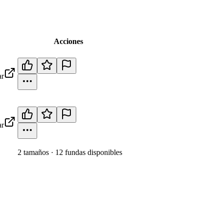
Acciones
r
r
2
tamaño
s
·
12
fundas disponibles